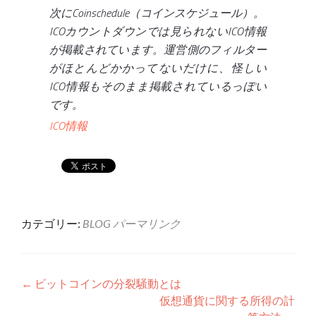
次にCoinschedule（コインスケジュール）。
ICOカウントダウンでは見られないICO情報
が掲載されています。運営側のフィルター
がほとんどかかってないだけに、怪しい
ICO情報もそのまま掲載されているっぽい
です。
ICO情報
カテゴリー:
BLOG
パーマリンク
投稿ナビゲーション
←
ビットコインの分裂騒動とは
仮想通貨に関する所得の計