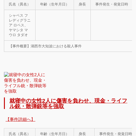
氏名（異名）
年齢（生年月日）
身長
事件発生・発覚日時
シャベス フ
レディグラニ
ア ロペス、
ヤマシタ マ
ウロ タダオ
【事件概要】湖西市大知波における殺人事件
就寝中の女性2人に傷害を負わせ、現金・ライフ
ル銃・散弾銃等を強取
【事件詳細へ】
氏名（異名）
年齢（生年月日）
身長
事件発生・発覚日時