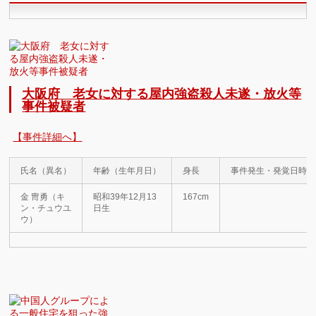
大阪府 老女に対する屋内強盗殺人未遂・放火等
事件被疑者
【事件詳細へ】
氏名（異名）
年齢（生年月日）
身長
事件発生・発覚日時
金 冑勇（キ
昭和39年12月13
167cm
ン・チュウユ
日生
ウ）