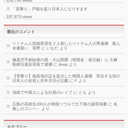
- 209,799 views
「背乗り」戸籍を盗り日本人になりすます
- 187,873 views
最近のコメント
ベトナム人技能実習生２人刺したベトナム人の男逮捕 殺人
未遂疑い 長野
に
いなだ
より
極真空手創始者の孫・大山照羅（韓国名：崔元鍚）ら 大麻
取締法違反容疑で逮捕
に
deep
より
【背乗り】偽造免許証を提示した韓国人逮捕 実在する別の
日本人の名前と生年月日が記載
に
F
より
池袋で中国人による白昼のレイプ
に
とも
より
広島の高校生200人が韓国ソウルで土下座の謝罪強要
に
名
無しのゴンベ－
より
カテゴリー