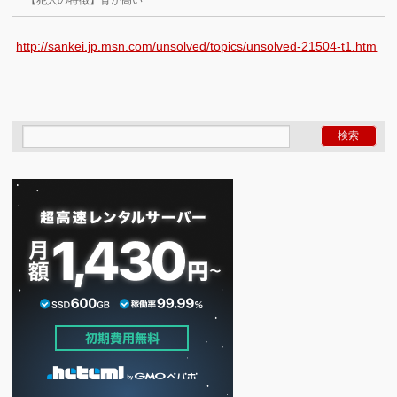
【犯人の特徴】背が高い
http://sankei.jp.msn.com/unsolved/topics/unsolved-21504-t1.htm