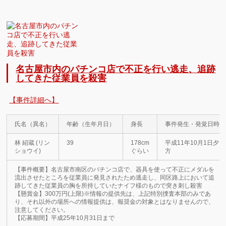
名古屋市内のパチンコ店で不正を行い逃走、追跡
してきた従業員を殺害
【事件詳細へ】
氏名（異名）
年齢（生年月日）
身長
事件発生・発覚日時
林 紹蔵 (リン
39
178cm
平成11年10月1日夕
ショウイ)
ぐらい
方
【事件概要】名古屋市南区のパチンコ店で、器具を使って不正にメダルを
流出させたところを従業員に発見されたため逃走し、同区路上において追
跡してきた従業員の胸を所持していたナイフ様のもので突き刺し殺害
【懸賞金】300万円(上限)※情報の提供先は、上記特別捜査本部のみであ
り、それ以外の場所への情報提供は、報奨金の対象とはなりませんので、
注意してください。
【応募期間】平成25年10月31日まで