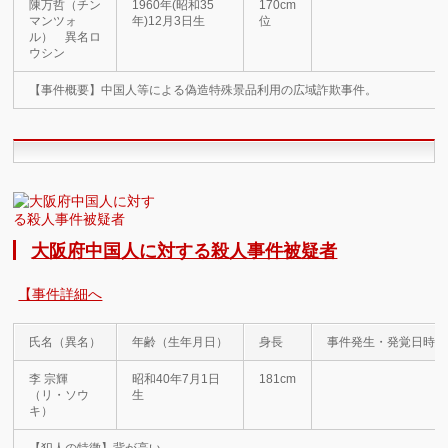
陳万哲（チン
1960年(昭和35
170cm
マンツォ
年)12月3日生
位
ル） 異名ロ
ウシン
【事件概要】中国人等による偽造特殊景品利用の広域詐欺事件。
大阪府中国人に対する殺人事件被疑者
【事件詳細へ
氏名（異名）
年齢（生年月日）
身長
事件発生・発覚日時
李 宗輝
昭和40年7月1日
181cm
（リ・ソウ
生
キ）