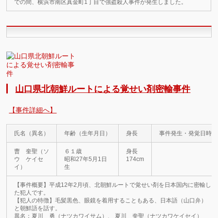
での間、横浜市南区真金町1丁目で強盗殺人事件が発生しました。
山口県北朝鮮ルートによる覚せい剤密輸事件
【事件詳細へ】
氏名（異名）
年齢（生年月日）
身長
事件発生・発覚日時
曹 奎聖（ソ
６１歳
身長
ウ ケイセ
昭和27年5月1日
174cm
イ）
生
【事件概要】平成12年2月頃、北朝鮮ルートで覚せい剤を日本国内に密輸し
た犯人です。
【犯人の特徴】毛髪黒色、眼鏡を着用することもある、日本語（山口弁）
と朝鮮語を話す。
異名：夏川 勇（ナツカワイサム）、 夏川 奎聖（ナツカワケイセイ）