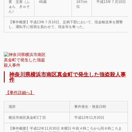
黄 圭善（ふ
46歳
167cm
平成13年７月10日
ぁん きゅそ
位
ん）
【事件概要】平成13年７月10日、足柄下郡において、現金輸送車を襲撃
し、運転手に怪我を負わせて、現金等を奪った。
神奈川県横浜市南区真金町で発生した強盗殺人事
件
【事件詳細へ】
場所
事件発生・発覚日時
横浜市南区真金町1丁目
平成12年11月30日
【事件概要】平成12年11月30日 木曜日 午前４時ころから同６時ころま