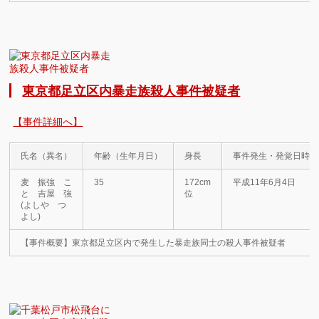
東京都足立区内暴走族殺人事件被疑者
【事件詳細へ】
氏名（異名）
年齢（生年月日）
身長
事件発生・発覚日時
麦 振強 こ
35
172cm
平成11年6月4日
と 吉屋 強
位
(よしや つ
よし)
【事件概要】東京都足立区内で発生した暴走族同士の殺人事件被疑者