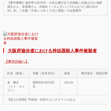
【事件概要】福井県小浜市内・小浜公園付近で北朝鮮に拉致された地村
保志さん、富貴惠さん（旧姓●（＝さんずいにウかんむりに眉の目が
貝）本）ご夫妻（平成１４年１０月に帰国）の拉致事件
大阪府遊歩道における持凶器殺人事件被疑者
【事件詳細へ】
氏名（異名）
年齢（生年月日）
身長
事件発生・発覚日時
糸 榮文
昭和4年3月20日
161cm
（イト・エイ
生
ブン）
【犯人の特徴】手術痕～右頚５センチメートル以上