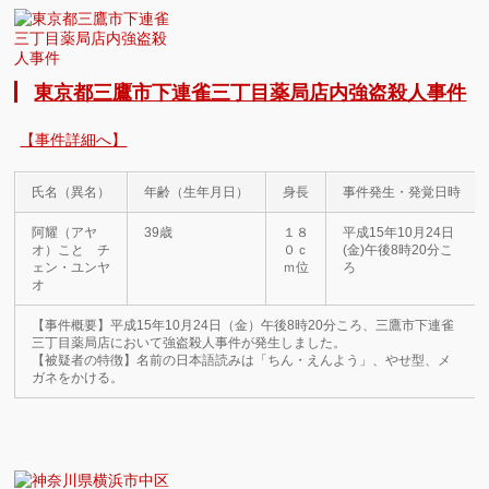
東京都三鷹市下連雀三丁目薬局店内強盗殺人事件
【事件詳細へ】
氏名（異名）
年齢（生年月日）
身長
事件発生・発覚日時
阿耀（アヤ
39歳
１８
平成15年10月24日
オ）こと チ
０ｃ
(金)午後8時20分こ
ェン・ユンヤ
ｍ位
ろ
オ
【事件概要】平成15年10月24日（金）午後8時20分ころ、三鷹市下連雀
三丁目薬局店において強盗殺人事件が発生しました。
【被疑者の特徴】名前の日本語読みは「ちん・えんよう」、やせ型、メ
ガネをかける。