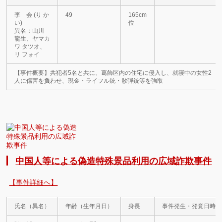
李 会 (り か
49
165cm
い)
位
異名：山川
龍生、ヤマカ
ワ タツオ、
リ フォイ
【事件概要】共犯者5名と共に、葛飾区内の住宅に侵入し、就寝中の女性2
人に傷害を負わせ、現金・ライフル銃・散弾銃等を強取
中国人等による偽造特殊景品利用の広域詐欺事件
【事件詳細へ】
氏名（異名）
年齢（生年月日）
身長
事件発生・発覚日時