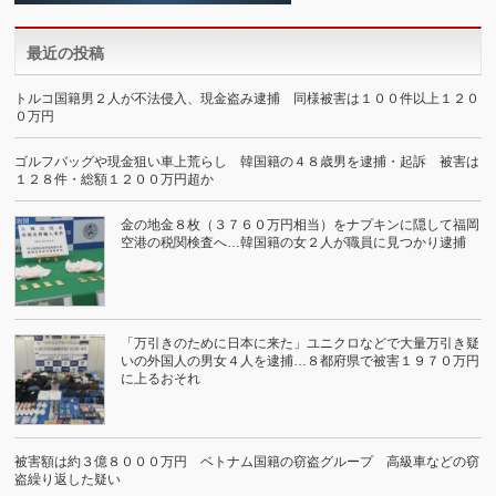
最近の投稿
トルコ国籍男２人が不法侵入、現金盗み逮捕 同様被害は１００件以上１２０
０万円
ゴルフバッグや現金狙い車上荒らし 韓国籍の４８歳男を逮捕・起訴 被害は
１２８件・総額１２００万円超か
金の地金８枚（３７６０万円相当）をナプキンに隠して福岡
空港の税関検査へ…韓国籍の女２人が職員に見つかり逮捕
「万引きのために日本に来た」ユニクロなどで大量万引き疑
いの外国人の男女４人を逮捕…８都府県で被害１９７０万円
に上るおそれ
被害額は約３億８０００万円 ベトナム国籍の窃盗グループ 高級車などの窃
盗繰り返した疑い