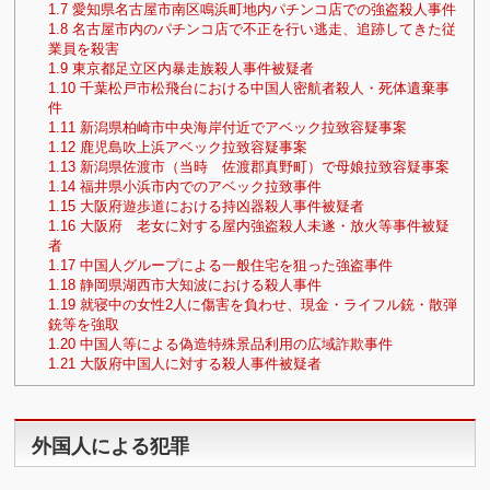
1.7
愛知県名古屋市南区鳴浜町地内パチンコ店での強盗殺人事件
1.8
名古屋市内のパチンコ店で不正を行い逃走、追跡してきた従
業員を殺害
1.9
東京都足立区内暴走族殺人事件被疑者
1.10
千葉松戸市松飛台における中国人密航者殺人・死体遺棄事
件
1.11
新潟県柏崎市中央海岸付近でアベック拉致容疑事案
1.12
鹿児島吹上浜アベック拉致容疑事案
1.13
新潟県佐渡市（当時 佐渡郡真野町）で母娘拉致容疑事案
1.14
福井県小浜市内でのアベック拉致事件
1.15
大阪府遊歩道における持凶器殺人事件被疑者
1.16
大阪府 老女に対する屋内強盗殺人未遂・放火等事件被疑
者
1.17
中国人グループによる一般住宅を狙った強盗事件
1.18
静岡県湖西市大知波における殺人事件
1.19
就寝中の女性2人に傷害を負わせ、現金・ライフル銃・散弾
銃等を強取
1.20
中国人等による偽造特殊景品利用の広域詐欺事件
1.21
大阪府中国人に対する殺人事件被疑者
外国人による犯罪