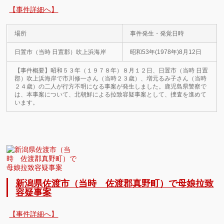
【事件詳細へ】
場所
事件発生・発覚日時
日置市（当時 日置郡）吹上浜海岸
昭和53年(1978年)8月12日
【事件概要】昭和５３年（１９７８年）８月１２日、日置市（当時 日置
郡）吹上浜海岸で市川修一さん（当時２３歳）、増元るみ子さん（当時
２４歳）の二人が行方不明になる事案が発生しました。鹿児島県警察で
は、本事案について、北朝鮮による拉致容疑事案として、捜査を進めて
います。
新潟県佐渡市（当時 佐渡郡真野町）で母娘拉致
容疑事案
【事件詳細へ】