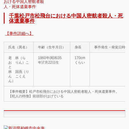
千葉松戸市松飛台における中国人密航者殺人・死
体遺棄事件
【事件詳細へ】
氏名（異名）
年齢（生年月日）
身長
事件発生・発覚日時
老 林（ら
1960年(昭和35
170cm
お りん）こ
年)7月22日生
くらい
と
林 国燕（り
ん こくえ
ん）
【事件概要】松戸市松飛台における中国人密航者殺人・死体遺棄事件。
【犯人の特徴】前頭部がはげている