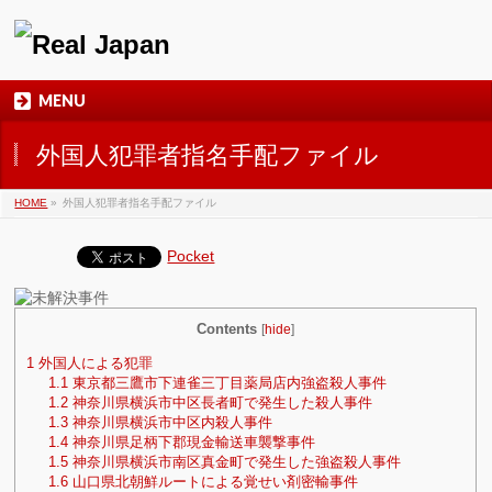
MENU
外国人犯罪者指名手配ファイル
HOME
»
外国人犯罪者指名手配ファイル
Pocket
Contents
[
hide
]
1
外国人による犯罪
1.1
東京都三鷹市下連雀三丁目薬局店内強盗殺人事件
1.2
神奈川県横浜市中区長者町で発生した殺人事件
1.3
神奈川県横浜市中区内殺人事件
1.4
神奈川県足柄下郡現金輸送車襲撃事件
1.5
神奈川県横浜市南区真金町で発生した強盗殺人事件
1.6
山口県北朝鮮ルートによる覚せい剤密輸事件