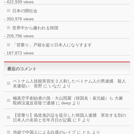
- 422,939 views
日本の闇社会
- 350,976 views
世界中から嫌われる韓国
- 209,796 views
「背乗り」戸籍を盗り日本人になりすます
- 187,872 views
最近のコメント
ベトナム人技能実習生２人刺したベトナム人の男逮捕 殺人
未遂疑い 長野
に
いなだ
より
極真空手創始者の孫・大山照羅（韓国名：崔元鍚）ら 大麻
取締法違反容疑で逮捕
に
deep
より
【背乗り】偽造免許証を提示した韓国人逮捕 実在する別の
日本人の名前と生年月日が記載
に
F
より
池袋で中国人による白昼のレイプ
に
とも
より