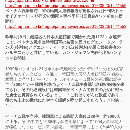
http://japan.hani.co.kr/arti/international/25228.html
http://img.hani.co.kr/imgdb/japan/news/resize/2016/0923/147455
ベトナム戦争当時、軍の民間人虐殺報道が掲載された日刊紙トゥ
オイチェー11～15日分の新聞＝韓ベ平和財団提供//ハンギョレ新
聞社
http://img.hani.co.kr/imgdb/japan/news/resize/2016/0923/147455
昨年4月8日、鍾路区の日本大使館前で開かれた第1173回水曜デ
モで、ベトナム戦争当時韓国軍の被害を受けたグエン・タン・ラ
ン氏(後列右)とグエン・ティ・タン氏(後列左)が慰安婦被害者の
ハルモニたちと共にしている。カン・ジェフン先任記者//ハンギ
ョレ新聞社
1999年ハンギョレ21は軍の作戦地域だった中部の5つの省の被害
者たちのインタビューを通じ、韓国軍の民間人虐殺問題を初めて
水面上に浮び上がらせた。トゥオイチェーは最後の第7回の記事
で
「2000年から韓国各地にはベトナム戦争参戦記念碑や銅像が建
てられ、その記念施設には韓国軍がベトナムで自由のために戦っ
た勇士と賞賛されている」
とし、
「これはゆがんだ観点であり、
後のち未来の世代にたやすく誤解を呼び起こすだろう」
と指摘し
た。
ベトナム戦争当時、韓国軍による民間人虐殺は80件、約9000人
に上る。
そ の中でも1966年は猛虎部隊によって1004人の民間人
が犠牲になった「ビンアン虐殺」、青龍部隊によって約430人の