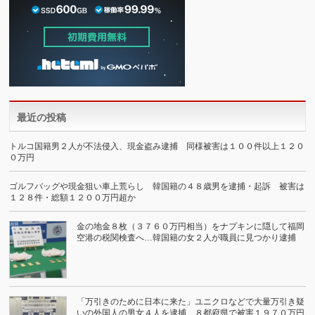
最近の投稿
トルコ国籍男２人が不法侵入、現金盗み逮捕 同様被害は１００件以上１２０
０万円
ゴルフバッグや現金狙い車上荒らし 韓国籍の４８歳男を逮捕・起訴 被害は
１２８件・総額１２００万円超か
金の地金８枚（３７６０万円相当）をナプキンに隠して福岡
空港の税関検査へ…韓国籍の女２人が職員に見つかり逮捕
「万引きのために日本に来た」ユニクロなどで大量万引き疑
いの外国人の男女４人を逮捕…８都府県で被害１９７０万円