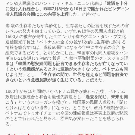
ィン省人民議会のパン・ティ・キム・ニュン代表は
「建議を十分
に受け入れ総合し、昨年7月8日から10日まで開かれたビンディン
省人民議会会期にこの内容を上程した」
と述べた。
虐 殺の生存者たちが高齢化し、生存者たちの証言を残すための官
レベルの努力も始まっている。いずれも18件の民間人虐殺と約
1500人の被害が発生したクア ンガイ省のグエン・タン・プ文化
通信観光庁長は「ベトナムの全ての省が1次的に生存者に関する
情報を総合すれば、虐殺50周年になる今年中に生存者の会合 を
組織できるだろう」と明らかにした。韓国軍の民間人虐殺をハン
ギョレ21を通じて初めて報道した韓ベ平和財団のク・スジョン理
事は
「韓国の慰安婦問題も証言できる生存者たちが亡くなってい
くという危機感があるときに運動が大きくなった。ベトナムも同
じようだ」
とし、
「生存者の間で、世代を超えると問題を解決で
きないという危機意識が強く生じている」
と伝えた。
1960年から15年間続いたベトナム戦争が終わった後、ベトナム
政府は民族統合と和合を最優先課題とし
「過去を閉じ、未来を開
こう」
というスローガンを掲げた。韓国軍の民間人虐殺も「閉じ
なければならない過去」になった。ところが、政府の統制が強い
ベトナムでトゥオイチェーの今回の連続報道は事実上政府の黙認
のもとで行われたと見られ、雰囲気が変わったことを感じられ
る。