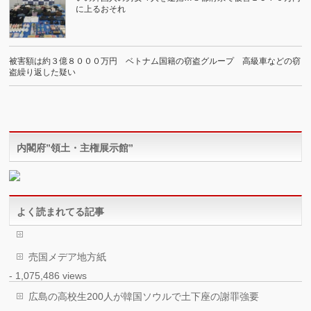
に上るおそれ
被害額は約３億８０００万円 ベトナム国籍の窃盗グループ 高級車などの窃
盗繰り返した疑い
内閣府”領土・主権展示館”
よく読まれてる記事
売国メデア地方紙
- 1,075,486 views
広島の高校生200人が韓国ソウルで土下座の謝罪強要