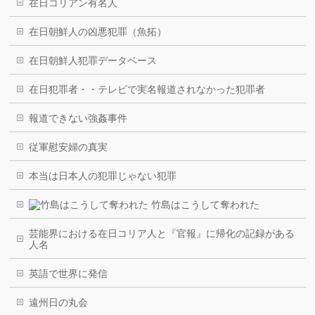
在日コリアン有名人
在日朝鮮人の凶悪犯罪（魚拓）
在日朝鮮人犯罪データベース
在日犯罪者・・テレビで実名報道されなかった犯罪者
報道できない強姦事件
従軍慰安婦の真実
本当は日本人の犯罪じゃない犯罪
竹島はこうして奪われた
芸能界における在日コリア人と『官報』に帰化の記録がある
人名
英語で世界に発信
遠州日の丸会