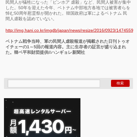
民間人が犠牲になった「ビンホア 虐殺」など、民間人被害が集中
した。50年を迎えた今年、ベトナム中部地方各地では被害者らを
悼む50周年慰霊祭が開かれた。韓国政府は軍によるベトナム 民
間人虐殺を認めていない。
http://img.hani.co.kr/imgdb/japan/news/resize/2016/0923/147455
ベトナム戦争当時、軍の民間人虐殺報道が掲載された日刊トゥオ
イチェーの1～5回の報道内容。主に生存者の証言が盛り込まれ
た。韓ベ平和財団提供//ハンギョレ新聞社