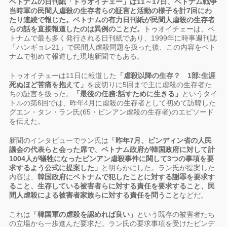
ベトナムの日刊紙「トゥオイチェー」は11～17日、ベトナム戦争
当時軍の民間人虐殺の生存者らの証言と活動の様子を計7回にわ
たり連続で報じた。ベトナムの有力日刊紙が民間人虐殺の生存者
らの話を直接報道したのは異例のことだ。
トゥオイチェーは、ベ
トナムで最も多く発行される日刊紙であり、1999年に時事週刊誌
「ハンギョレ21」で民間人虐殺問題を扱った後、この内容をベト
ナムで初めて報道した現地新聞でもある。
トゥオイチェーは11日に報道した
「虐殺以降の生存？ 1部:生涯
死ぬほど苦痛を抱えて」
を皮切りに5回まで主に虐殺の生存者た
ちの証言を扱った。
「最後の任務:話すために生きる」
というタイ
トルの第6回では、昨年4月に虐殺の生存者として初めて訪韓した
グエン・タン・ラン氏(65・ビンアン虐殺の生存者)のエピソード
を伝えた。
新聞のインタビューでラン氏は
「昨年7月、ビンディン省の人民
議会の代表らと会った席で、ベトナム政府が韓国政府に対して計
1004人が犠牲になったビンアン虐殺事件に関して3つの事項を要
求するよう公式に提案した」
と明らかにした。ラン氏が提案した
内容は、
韓国政府にベトナムで犯したことに対する謝罪を要求す
ること、生存している被害者らに対する責任を要求すること、民
間人虐殺による被害者家族らに対する責任を問うこと
などだ。
これは
「韓国軍の虐殺を認めれば良い」
という既存の被害者たち
の立場から一歩進んだ要求だ。ラン氏の要求事項を受けたビンデ