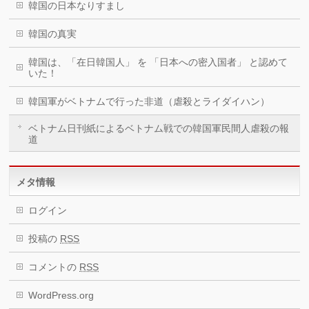
韓国の日本なりすまし
韓国の真実
韓国は、「在日韓国人」 を 「日本への密入国者」 と認めて
いた！
韓国軍がベトナムで行った非道（虐殺とライダイハン）
ベトナム日刊紙によるベトナム戦での韓国軍民間人虐殺の報
道
メタ情報
ログイン
投稿の
RSS
コメントの
RSS
WordPress.org