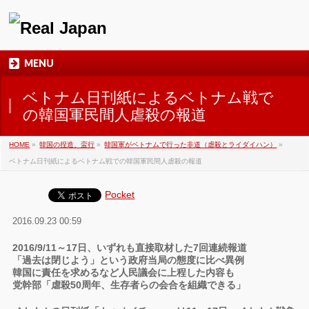
MENU
ベトナム日刊紙によるベトナム戦で
の韓国軍民間人虐殺の報道
HOME
»
韓国の捏造、蛮行
»
韓国軍がベトナムで行った非道（虐殺とライダイハン）
»
ベトナム日刊紙によるベトナム戦での韓国軍民間人虐殺の報道
Pocket
2016.09.23 00:59
2016/9/11～17日、いずれも直接取材した7回連続報道
「過去は閉じよう」という政府当局の態度に比べ異例
韓国に責任を求めるなど人民議会に上程した内容も
党幹部「虐殺50周年、生存者らの会合を組織できる」