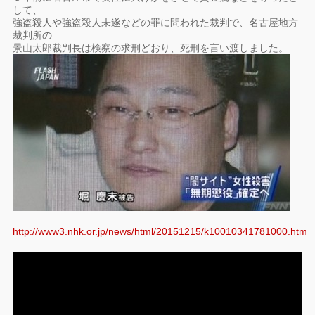
して、
強盗殺人や強盗殺人未遂などの罪に問われた裁判で、名古屋地方
裁判所の
景山太郎裁判長は検察の求刑どおり、死刑を言い渡しました。
http://www3.nhk.or.jp/news/html/20151215/k10010341781000.html