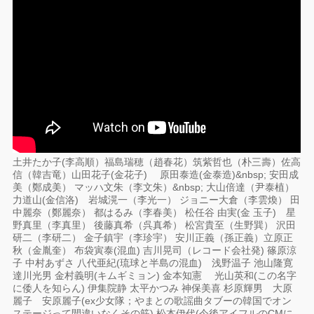
土井たか子(李高順）福島瑞穂（趙春花）筑紫哲也（朴三壽）佐高
信（韓吉竜）山田花子(金花子) 原田泰造(金泰造)&nbsp; 安田成
美（鄭成美） マッハ文朱（李文朱）&nbsp; 大山倍達（尹泰植）
力道山(金信洛) 岩城滉一（李光一） ジョニー大倉（李雲煥） 田
中麗奈（鄭麗奈） 都はるみ（李春美） 松任谷 由実(金 玉子) 星
野真里（李真里） 後藤真希（呉真希） 松宮貴至（生野巽） 沢田
研二（李研二） 金子鎮宇（李珍宇） 安川正義（孫正義）立原正
秋（金胤奎） 布袋寅泰(混血) 吉川晃司（レコード会社発) 篠原涼
子 中村あずさ 八代亜紀(琉球と半島の混血) 浅野温子 池山隆寛
達川光男 金村義明(キムギミョン) 金本知憲 光山英和(この名字
に倭人を知らん) 伊集院静 太平かつみ 神保美喜 杉原輝男 大原
麗子 安原麗子(ex少女隊；やまとの歌謡曲タブーの韓国でオン
ステージって間違いなくその筋) 松本伊代(今後アイフルのCMに