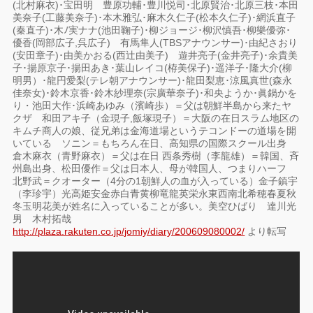
(北村麻衣)･宝田明 豊原功輔･豊川悦司･北原賢治･北原三枝･本田
美奈子(工藤美奈子)･本木雅弘･麻木久仁子(松本久仁子)･網浜直子
(秦直子)･木ﾉ実ナナ(池田鞠子)･柳ジョージ･柳沢慎吾･柳樂優弥･
優香(岡部広子,呉広子) 有馬隼人(TBSアナウンサー)･由紀さおり
(安田章子)･由美かおる(西辻由美子) 遊井亮子(金井亮子)･余貴美
子･揚原京子･揚田あき･葉山レイコ(栫美保子)･遥洋子･隆大介(柳
明男）･龍円愛梨(テレ朝アナウンサー)･龍田梨恵･涼風真世(森永
佳奈女)･鈴木京香･鈴木紗理奈(宗廣華奈子)･和央ようか･眞鍋かを
り・池田大作･浜崎あゆみ（濱崎歩）＝父は朝鮮半島から来たヤ
クザ 和田アキ子（金現子,飯塚現子）＝大阪の在日スラム地区の
キムチ商人の娘、従兄弟は金海道場というテコンドーの道場を開
いている ソニン＝もちろん在日、高知県の国際スクール出身
倉木麻衣（青野麻衣）＝父は在日 西条秀樹（李龍雄）＝韓国、斉
州島出身、松田優作＝父は日本人、母が韓国人、つまりハーフ
北野武＝クオーター（4分の1朝鮮人の血が入っている）金子鎮宇
（李珍宇）光高姫安金赤白青黄柳竜龍英栄永東西南北希穂春夏秋
冬玉明花美が姓名に入っていることが多い。美空ひばり 達川光
男 木村拓哉
http://plaza.rakuten.co.jp/jomiy/diary/200609080002/
より転写