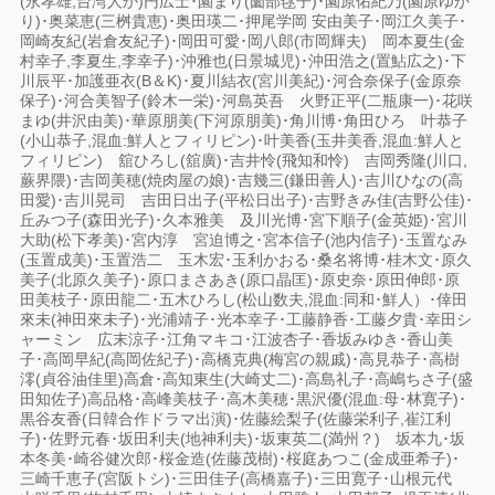
(永孝雄,台湾人か)円広士･園まり(薗部毬子)･園原佑紀乃(園原ゆか
り)･奥菜恵(三桝貴恵)･奥田瑛二･押尾学岡 安由美子･岡江久美子･
岡崎友紀(岩倉友紀子)･岡田可愛･岡八郎(市岡輝夫) 岡本夏生(金
村幸子,李夏生,李幸子)･沖雅也(日景城児)･沖田浩之(置鮎広之)･下
川辰平･加護亜衣(B＆K)･夏川結衣(宮川美紀)･河合奈保子(金原奈
保子)･河合美智子(鈴木一栄)･河島英吾 火野正平(二瓶康一)･花咲
まゆ(井沢由美)･華原朋美(下河原朋美)･角川博･角田ひろ 叶恭子
(小山恭子,混血:鮮人とフィリピン)･叶美香(玉井美香,混血:鮮人と
フィリピン) 舘ひろし(舘廣)･吉井怜(飛知和怜) 吉岡秀隆(川口,
蕨界隈)･吉岡美穂(焼肉屋の娘)･吉幾三(鎌田善人)･吉川ひなの(高
田愛)･吉川晃司 吉田日出子(平松日出子)･吉野きみ佳(吉野公佳)･
丘みつ子(森田光子)･久本雅美 及川光博･宮下順子(金英姫)･宮川
大助(松下孝美)･宮内淳 宮迫博之･宮本信子(池内信子)･玉置なみ
(玉置成美)･玉置浩二 玉木宏･玉利かおる･桑名将博･桂木文･原久
美子(北原久美子)･原口まさあき(原口晶匡)･原史奈･原田伸郎･原
田美枝子･原田龍二･五木ひろし(松山数夫,混血:同和･鮮人）･倖田
來未(神田來未子)･光浦靖子･光本幸子･工藤静香･工藤夕貴･幸田シ
ャーミン 広末涼子･江角マキコ･江波杏子･香坂みゆき･香山美
子･高岡早紀(高岡佐紀子)･高橋克典(梅宮の親戚)･高見恭子･高樹
澪(貞谷油佳里)高倉･高知東生(大崎丈二)･高島礼子･高嶋ちさ子(盛
田知佐子)高品格･高峰美枝子･高木美穂･黒沢優(混血:母･林寛子)･
黒谷友香(日韓合作ドラマ出演)･佐藤絵梨子(佐藤栄利子,崔江利
子)･佐野元春･坂田利夫(地神利夫)･坂東英二(満州？) 坂本九･坂
本冬美･崎谷健次郎･桜金造(佐藤茂樹)･桜庭あつこ(金成亜希子)･
三崎千恵子(宮阪トシ)･三田佳子(高橋嘉子)･三田寛子･山根元代