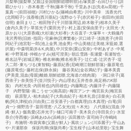
川梨華(揚梨華,父親は全国朝鮮総聯幹部)石塚英彦･石田ひかり(訓
覇ひかり）･赤木春恵･千秋(藤本千秋) 千堂あきほ(先名iu晃穂)･千
葉真一(前田禎穂)･川村ひかる(篠崎由希恵)･川中美幸 浅香光代
(北岡昭子)･浅香唯(西川亜紀)･浅野ゆう子(赤沢裕子)･前田吟(前田
信明) 倉田まりこ･相田翔子(千川部落周辺,鈴木敬子)相本久美子
(倉内久美子)･草笛光子(栗田光子)･村上遥(安保由里子)･太田光･大
原かおり(大原香織)大杉漣(大杉孝)･大谷直子･大塚寧々･大鶴儀丹
滝沢秀明(旧姓･指田)･宅麻伸(詫摩繁春)･沢口靖子･淡路恵子(井田
阿紀子)池宮彰一郎(池上金男,池金男)･中山美穂(辻美穂,宋藍姫,選
択屋)･中森明菜(B＆K,肉屋),中川安奈(栗山安奈)･中村あずさ･中尾
彬･中野英雄･仲根かすみ(植可澄美)･朝丘雪路･長瀬愛･長瀬智也･
椎名詰平(岩城正剛)･椎名林檎(椎名裕美子)･辻仁成･辻沢杏子･堤
大二郎･東ちづる(東智鶴)･藤原紀香(尼崎潮江朝鮮部落)･藤原竜也
(藤原竜也)･藤村志保(静永操) 藤谷美紀(金谷満紀子)･藤本美貴
(尹美貴,混血(母親)離婚,朝鮮総聯,北海道の焼肉屋) ･洞口依子(葛
西依子)･奈美悦子(並川悦子)･内山理名(玉井杏奈,南足柄のK部
落) 内村光良･内田裕也(内田雄也)･内藤剛志･内藤洋子･内藤陽
子 内野聖陽･南こうせつ(南高節)･梅宮アンナ･梅宮辰夫(梅宮辰
雄) 萩原聖人･柏木由紀子(大島由紀子)･柏木礼音(涼柴央)･白石美
帆(阿久津桜)白川由美(二谷安基子)･白都真理(白木真理)･白竜(田
貞一)･畑野浩子･畠田理恵･八乙女光(佐々木光) 八代亜紀(混血:沖
縄･鮮人)･飯島愛(石井光子)･樋口可南子･美木良介(寺田良介)･氷室
恭介(寺西修)･浜崎あゆみ(浜崎歩)･浜田雅功･富司純子(寺嶋純
子) 布施明･布袋寅泰(父親が鮮人)･風吹ジュン(川添麗子)･平山あ
や･片瀬那奈 保坂尚輝(保阪尚希)･宝生桜子(山本絵里歌)･宝生舞