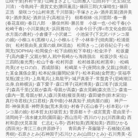
山咲千里(杵村千里)･山崎まさよし･山田雅人･山田邦子･児玉清(北
川清）･寺島純子･鹿賀丈史(勝田薫且)･篠田三郎(大塚晴生)･篠田
正浩 柴咲コウ(山村幸恵,千川部落)･手塚さとみ･酒井若菜(酒井美
幸)･酒井美紀･酒井法子(高相法子) 樹希樹林･出川哲郎･春一番
(春花直樹)･春日八郎 ･勝俣州和･勝呂誉 小坂一也･小松千春(小
松崎千春)･小川菜摘(夫･浜田雅功) 小泉今日子(厚○市文化会館/温
水方面の農村)･小倉優子･小沢健二 小池栄子(下北沢パチンコ屋
の娘)･小柳ユキ(黒柳りん)･小柳ルミ子･小林幸子(焼肉屋)･松浦亜
弥( 松村亜由美,皮屋の娘,BK混血) 松岡きっこ(岩谷紀公子)･松
岡充(SOPHIA)･松岡俊介･松下由樹(松下幸枝)･松金洋子 松坂慶
子(高内慶子,父親が鮮人,戦中長崎から海路脱出 松坂沙良･松山
三四郎(秦光秀)･松山千春･松村邦彦 松村雄基(松村憲幸）･松嶋
尚美(オセロの白、西成部落) 松嶋菜々子(座間出身,父親は倒産し
た某金属係企業) 松本紀保(藤間紀保子)･松本莉緒(金野恵)･笑福亭
笑瓶(渡士洋)･上島竜兵(上島龍平)･城戸真亜子･常盤貴子(尼崎潮江
出身,自称横浜)･森下愛子･森口博子(花村博美)･森口瑤子(坂元陽
子)森高千里(父親が森高･母親が高森)･森次晃嗣(森次浩三)･森進一
(森内一寛,母親が鮮人)森川美穂(榎並美穂)･森田健作(鈴木栄治)･
真行寺君枝(大口君枝)･真中瞳(小林真知子,焼肉屋の娘) 神戸一
郎･神保美喜･神野美伽(荒木美佳)･村春子(石山春子)･杉本彩(パチ
ンコ屋の娘)･杉本哲太(杉坂哲太) 菅原都々子･成宮寛貴･星由里子･
清岡純子･清水健太郎(園田巌)･西山浩司･西川のりお(川西康成) 西
村和彦(伏見茶屋 仁志むら亭)･西村知美(西尾知美)･西田ひかる
(西田光)･青江三奈(井原静子） 青田典子･斉藤陽子･石橋陵(石橋
秀樹)･石原さとみ(石神国子)石川ひとみ(山田ひとみ)･石川秀美･石