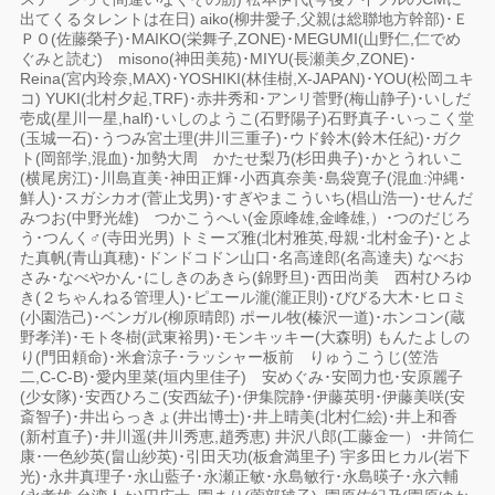
出てくるタレントは在日) aiko(柳井愛子,父親は総聯地方幹部)･Ｅ
ＰＯ(佐藤榮子)･MAIKO(栄舞子,ZONE)･MEGUMI(山野仁,仁でめ
ぐみと読む) misono(神田美苑)･MIYU(長瀬美夕,ZONE)･
Reina(宮内玲奈,MAX)･YOSHIKI(林佳樹,X-JAPAN)･YOU(松岡ユキ
コ) YUKI(北村夕起,TRF)･赤井秀和･アンリ菅野(梅山静子)･いしだ
壱成(星川一星,half)･いしのようこ(石野陽子)石野真子･いっこく堂
(玉城一石)･うつみ宮土理(井川三重子)･ウド鈴木(鈴木任紀)･ガク
ト(岡部学,混血)･加勢大周 かたせ梨乃(杉田典子)･かとうれいこ
(横尾房江)･川島直美･神田正輝･小西真奈美･島袋寛子(混血:沖縄･
鮮人)･スガシカオ(菅止戈男)･すぎやまこういち(椙山浩一)･せんだ
みつお(中野光雄) つかこうへい(金原峰雄,金峰雄,）･つのだじろ
う･つんく♂(寺田光男) トミーズ雅(北村雅英,母親･北村金子)･とよ
た真帆(青山真穂)･ドンドコドン山口･名高達郎(名高達夫) なべお
さみ･なべやかん･にしきのあきら(錦野旦)･西田尚美 西村ひろゆ
き(２ちゃんねる管理人)･ピエール瀧(瀧正則)･びびる大木･ヒロミ
(小園浩己)･ベンガル(柳原晴郎) ポール牧(榛沢一道)･ホンコン(蔵
野孝洋)･モト冬樹(武東裕男)･モンキッキー(大森明) もんたよしの
り(門田頼命)･米倉涼子･ラッシャー板前 りゅうこうじ(笠浩
二,C-C-B)･愛内里菜(垣内里佳子) 安めぐみ･安岡力也･安原麗子
(少女隊)･安西ひろこ(安西紘子)･伊集院静･伊藤英明･伊藤美咲(安
斎智子)･井出らっきょ(井出博士)･井上晴美(北村仁絵)･井上和香
(新村直子)･井川遥(井川秀恵,趙秀恵) 井沢八郎(工藤金一）･井筒仁
康･一色紗英(畠山紗英)･引田天功(板倉満里子) 宇多田ヒカル(岩下
光)･永井真理子･永山藍子･永瀬正敏･永島敏行･永島暎子･永六輔