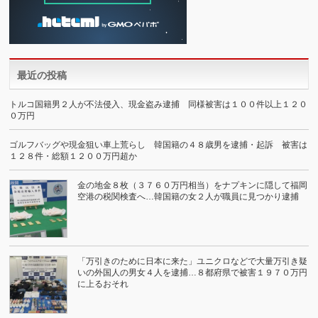
最近の投稿
トルコ国籍男２人が不法侵入、現金盗み逮捕 同様被害は１００件以上１２０
０万円
ゴルフバッグや現金狙い車上荒らし 韓国籍の４８歳男を逮捕・起訴 被害は
１２８件・総額１２００万円超か
金の地金８枚（３７６０万円相当）をナプキンに隠して福岡
空港の税関検査へ…韓国籍の女２人が職員に見つかり逮捕
「万引きのために日本に来た」ユニクロなどで大量万引き疑
いの外国人の男女４人を逮捕…８都府県で被害１９７０万円
に上るおそれ