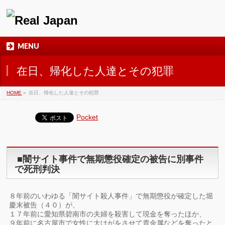
MENU
在日、帰化した人達とその犯罪
HOME
»
在日、帰化した人達とその犯罪
Pocket
■闇サイト事件で無期懲役確定の被告に別事件
で死刑判決
８年前のいわゆる「闇サイト殺人事件」で無期懲役が確定した堀
慶末被告（４０）が、
１７年前に愛知県碧南市の夫婦を殺害して現金を奪ったほか、
９年前に名古屋市で女性に大けがをさせて貴金属などを奪ったと