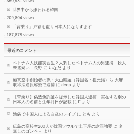
- 350,981 views
世界中から嫌われる韓国
- 209,804 views
「背乗り」戸籍を盗り日本人になりすます
- 187,878 views
最近のコメント
ベトナム人技能実習生２人刺したベトナム人の男逮捕 殺人
未遂疑い 長野
に
いなだ
より
極真空手創始者の孫・大山照羅（韓国名：崔元鍚）ら 大麻
取締法違反容疑で逮捕
に
deep
より
【背乗り】偽造免許証を提示した韓国人逮捕 実在する別の
日本人の名前と生年月日が記載
に
F
より
池袋で中国人による白昼のレイプ
に
とも
より
広島の高校生200人が韓国ソウルで土下座の謝罪強要
に
名
無しのゴンベ－
より