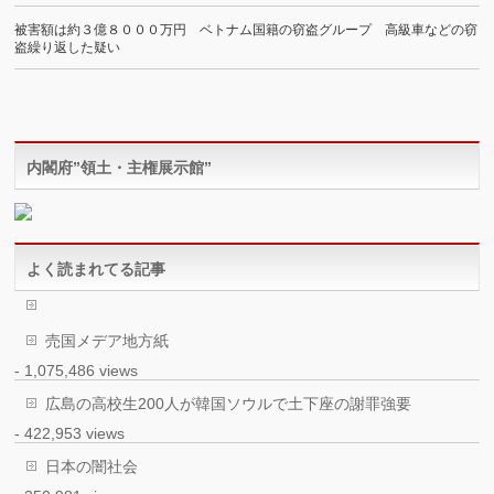
被害額は約３億８０００万円 ベトナム国籍の窃盗グループ 高級車などの窃
盗繰り返した疑い
内閣府”領土・主権展示館”
よく読まれてる記事
売国メデア地方紙
- 1,075,486 views
広島の高校生200人が韓国ソウルで土下座の謝罪強要
- 422,953 views
日本の闇社会