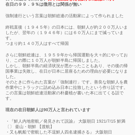
在日の９９．９％は徴用とは関係が無い
強制連行という言葉は朝鮮総連の活動家によって作られました
終戦直後（１９４５年）の日本には、朝鮮人が約２００万人いま
したが、翌年の（１９４６年）には６０万人にまで減っていま
す。
つまり約１４０万人はすべて帰国
さらに朝鮮総連は、１９５９年から帰国運動を大々的にやってお
り、この際に１０万人が朝鮮半島に帰国しました。
しかし、朝鮮半島の経済状況が悪かったこともあり、その後の帰
国事業は失敗し、在日が日本に居座るための理由が必要になりま
した。
そのときに作られた言葉が「強制連行」です。善良な朝鮮人を農
作業中にトラックに詰め込み日本に拉致したという作り話です。
この言葉は朝鮮総連活動家の朴慶植が書いた本に出てくる話で
す。
現在の在日朝鮮人は90万人と言われています
・『鮮人内地密航／発見されて説諭』 大阪朝日 1921/7/15 鮮満
〔〕 釜山・朝鮮 【渡航】
・又も帆船で密航した不逞鮮人四名逮捕さる』 大阪朝日