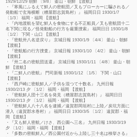
1929/12/29 朝鮮 〔9/8〕 釜山・朝鮮 【渡航】
・『寒風にふるえて鮮人の密航団／叉もブローカーに騙される／
発動船で玄海横断（糟屋郡志賀島村）』 福岡日日 1930/1/7
〔1/3〕 福岡・福岡 【渡航】
・『内地渡航を望む鮮人を食物にする不正船員／叉も密航団十二
名下関に現る／怪発動船の行方を厳重捜索』 福岡日日 1930/1/8
〔1/2〕 下関・山口 【渡航】
・『密航卅八名逆戻り』 京城日報 1930/1/9 〔4/4〕 釜山・朝鮮
【渡航】
・『密航船の行方捜査』 京城日報 1930/1/10 〔4/2〕 釜山・朝鮮
【渡航】
・『卅二名の密航団送還』 京城日報 1930/1/11 〔4/8〕 釜山・朝
鮮 【渡航】
・『二鮮人の密航』 門司新報 1930/1/12 〔1/5〕 下関・山口
【渡航】
・『西戸崎に密航鮮人／子供を混つて十数名』 九州日報
1930/2/13 夕 〔1/2〕 福岡・福岡 【渡航】
・『密航鮮人団十三名を発見（糟屋郡志賀島村）』 福岡日日
1930/2/13 夕 〔1/2〕 福岡・福岡 【渡航】
・『密航鮮人八十八名を逮捕／遠賀郡岡垣村に上陸／炭坑方面に
潜入（遠賀郡水巻村）』 福岡日日 1930/3/5 〔1/2〕 遠賀郡・福
岡 【渡航】
・『又も鮮人密航／けさ、西公園へ三名』 九州日報 1930/3/19
夕 〔1/2〕 福岡・福岡 【渡航】
・『多数の密航鮮人／西公園付近から上陸し三十名は検挙さる』