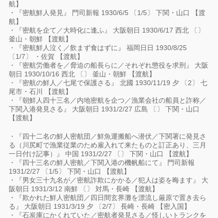
航】
・『密航鮮人発見』 門司新報 1930/6/5 〔1/5〕 下関・山口 【渡
航】
・『密航を企て／大時化に逢ふ』 大阪朝日 1930/6/17 西北 〔〕
釜山・朝鮮 【渡航】
・『密航鮮人泣く／飲まず食はずに』 福岡日日 1930/8/25
〔1/7〕 ・佐賀 【渡航】
・『密航労働者を／脅迫の船長らに／それぞれ懲役を求刑』 大阪
朝日 1930/10/16 西北 〔〕 釜山・朝鮮 【渡航】
・『密航の鮮人／七尾で保護さる』 北國 1930/11/19 夕 〔2〕 七
尾市・石川 【渡航】
・『朝鮮人四十三名／内地密航を企つ／漁業会社の船員と詐称／
下関入港発見さる』 大阪朝日 1931/2/27 広島 〔〕 下関・山口
【渡航】
・『四十二名の鮮人密航団／鮮魚運搬船へ潜伏／下関署に発見さ
る（川尻町で漁業従業のため雇入れて来たものと訂正あり、三月
一日付け記事）』 中国 1931/2/27 〔〕 下関・山口 【渡航】
・『四十三名の鮮人密航／下関入港の機帆船にて』 門司新報
1931/2/27 〔1/5〕 下関・山口 【渡航】
・『男女三十九名が／密航詐欺にかかる／犯人は姿を晦ます』 大
阪朝日 1931/3/12 南鮮 〔〕 対馬・長崎 【渡航】
・『欺かれた鮮人密航団／四日間玄界灘を漂流し厳原で置き去ら
る』 大阪朝日 1931/3/19 夕 〔2/7〕 長崎・長崎 【密入国】
・『石炭庫にかくれていた／密航者発見さる／怪しいトランクを