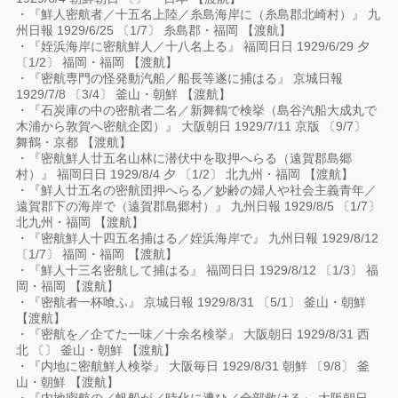
・『鮮人密航者／十五名上陸／糸島海岸に（糸島郡北崎村）』 九
州日報 1929/6/25 〔1/7〕 糸島郡・福岡 【渡航】
・『姪浜海岸に密航鮮人／十八名上る』 福岡日日 1929/6/29 夕
〔1/2〕 福岡・福岡 【渡航】
・『密航専門の怪発動汽船／船長等遂に捕はる』 京城日報
1929/7/8 〔3/4〕 釜山・朝鮮 【渡航】
・『石炭庫の中の密航者二名／新舞鶴で検挙（島谷汽船大成丸で
木浦から敦賀へ密航企図）』 大阪朝日 1929/7/11 京版 〔9/7〕
舞鶴・京都 【渡航】
・『密航鮮人廿五名山林に潜伏中を取押へらる（遠賀郡島郷
村）』 福岡日日 1929/8/4 夕 〔1/2〕 北九州・福岡 【渡航】
・『鮮人廿五名の密航団押へらる／妙齢の婦人や社会主義青年／
遠賀郡下の海岸で（遠賀郡島郷村）』 九州日報 1929/8/5 〔1/7〕
北九州・福岡 【渡航】
・『密航鮮人十四五名捕はる／姪浜海岸で』 九州日報 1929/8/12
〔1/7〕 福岡・福岡 【渡航】
・『鮮人十三名密航して捕はる』 福岡日日 1929/8/12 〔1/3〕 福
岡・福岡 【渡航】
・『密航者一杯喰ふ』 京城日報 1929/8/31 〔5/1〕 釜山・朝鮮
【渡航】
・『密航を／企てた一味／十余名検挙』 大阪朝日 1929/8/31 西
北 〔〕 釜山・朝鮮 【渡航】
・『内地に密航鮮人検挙』 大阪毎日 1929/8/31 朝鮮 〔9/8〕 釜
山・朝鮮 【渡航】