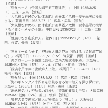
【渡航】
・『密航の土方（帝国人絹三原工場建設）』 中国 1935/3/25
〔〕 三原・広島 【渡航】
・『大規模な鮮民の／団体密航計画暴露／危機一髪宇品署に検挙
さる』 芸備日日 1935/3/27 〔〕 広島・広島 【渡航】
・『大規模な鮮民の／団体密航計画暴露／危機一髪宇品署に検挙
さる／驚くべきその全貌』 中国日報 1935/3/28 〔〕 広島・広島
【渡航】
・『性懲りなき密航鮮人』 福岡日日 1935/3/28 夕 〔1/2〕 ・福
岡、佐賀、長崎 【渡航】
・『三日間一食もせず／密航鮮人丗名芦屋で捕はる（遠賀郡芦屋
町）』 福岡日日 1935/3/29 夕 〔1/2〕 遠賀郡・福岡 【渡航】
・『悪ブローカーを厳重に監視／当局の密航者取締』 大阪毎日
1935/4/14 朝鮮 〔5/6〕 ソウル（京城）・朝鮮 【渡航】
・『姪浜小戸海岸に密航鮮人上陸』 福岡日日 1935/4/21 〔1/3〕
福岡・福岡 【渡航】
・『密航鮮人』 中国 1935/4/22 〔〕 広島・広島 【渡航】
・『海のギャング／十四名を密航させる途中短刀を揮ひ裸にす』
大阪朝日 1935/5/1 〔11/8〕 対馬・長崎 【密航】
・『出帆後気づく密航者の取締り／警備船新造を申請』 大阪毎日
1935/6/7 朝鮮 〔5/4〕 釜山・朝鮮 【渡航】
・『警察の名で偽電／鮮人が密航企つ（林田）』 大阪毎日
1935/6/13 神版 〔8/13〕 神戸・兵庫 【密入国】