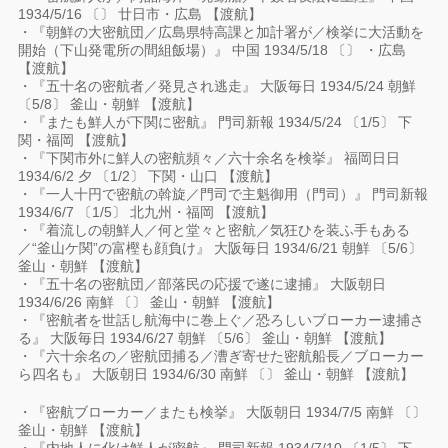
1934/5/16 〔〕 廿日市・広島 【渡航】
・『朝鮮の大密航団／広島県特高課と加計署が／検挙に大活動を
開始（下山発電所の間組飯場）』 中国 1934/5/18 〔〕 ・広島
【渡航】
・『五十名の密航者／発見され逃走』 大阪毎日 1934/5/24 朝鮮
〔5/8〕 釜山・朝鮮 【渡航】
・『またも鮮人が下関に密航』 門司新報 1934/5/24 〔1/5〕 下
関・福岡 【渡航】
・『下関市外に鮮人の密航頻々／六十余名を検挙』 福岡日日
1934/6/2 夕 〔1/2〕 下関・山口 【渡航】
・『一人十円で密航の斡旋／門司で主魁御用（門司）』 門司新報
1934/6/7 〔1/5〕 北九州・福岡 【渡航】
・『着流しの朝鮮人／何と堂々と密航／気狂ひを装ふ手もある
／“釜山ケ関”の富樫も顔負け』 大阪毎日 1934/6/21 朝鮮 〔5/6〕
釜山・朝鮮 【渡航】
・『五十名の密航団／部落民の応援で遂に逮捕』 大阪朝日
1934/6/26 南鮮 〔〕 釜山・朝鮮 【渡航】
・『密航者を世話し航海中に巻上ぐ／恐ろしいブローカー逮捕さ
る』 大阪毎日 1934/6/27 朝鮮 〔5/6〕 釜山・朝鮮 【渡航】
・『六十余名の／密航団捕る／漕ぎ寄せた密航船長／ブローカー
ら四名も』 大阪朝日 1934/6/30 南鮮 〔〕 釜山・朝鮮 【渡航】
・『密航ブローカー／またも検挙』 大阪朝日 1934/7/5 南鮮 〔〕
釜山・朝鮮 【渡航】