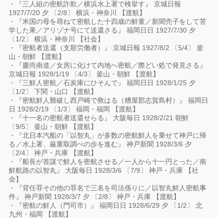
・『三人組の密航詐欺／横浜水上署で検挙す』 京城日報
1927/7/20 夕 〔2/8〕 横浜・神奈川 【渡航】
・『米国の母を尋ねて密航した十四歳の鮮童／新聞売子をして苦
学した果／アリゾナ号にて送還さる』 福岡日日 1927/7/30 夕
〔1/2〕 横浜・神奈川 【社会】
・『密航者送還（支那労働者）』 京城日報 1927/8/2 〔5/4〕 釜
山・朝鮮 【渡航】
・『慶尚南道／女房に化けて内地へ密航／際どい処で発見さる』
京城日報 1928/1/19 〔4/3〕 釜山・朝鮮 【渡航】
・『三鮮人密航／石炭庫にひそんで』 福岡日日 1928/1/25 夕
〔1/2〕 下関・山口 【渡航】
・『密航鮮人難破し西戸崎で救はる（糟屋郡志賀島村）』 福岡日
日 1928/2/19 〔1/3〕 福岡・福岡 【渡航】
・『十一名の密航者送還せらる』 大阪毎日 1928/2/21 朝鮮
〔9/5〕 釜山・朝鮮 【渡航】
・『北日本汽船の「以智丸」が多数の密航鮮人を乗せて神戸に帰
る／水上署、厳重取調べの歩を進む』 神戸新聞 1928/3/6 夕
〔2/4〕 神戸・兵庫 【渡航】
・『船長が首謀で鮮人を密航させる／一人から十一円とった／南
鮮航路の以智丸』 大阪毎日 1928/3/6 〔7/9〕 神戸・兵庫 【社
会】
・『背任罪その他の罪名で三名を司法係りに／以智丸鮮人密航事
件』 神戸新聞 1928/3/7 夕 〔2/8〕 神戸・兵庫 【渡航】
・『密航の鮮人（門司市）』 福岡日日 1928/6/29 夕 〔1/2〕 北
九州・福岡 【渡航】