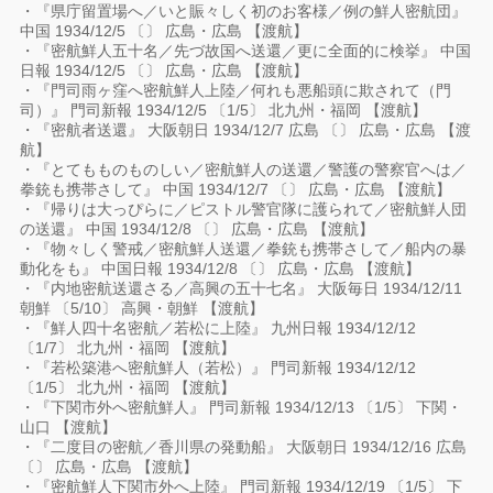
・『県庁留置場へ／いと賑々しく初のお客様／例の鮮人密航団』
中国 1934/12/5 〔〕 広島・広島 【渡航】
・『密航鮮人五十名／先づ故国へ送還／更に全面的に検挙』 中国
日報 1934/12/5 〔〕 広島・広島 【渡航】
・『門司雨ヶ窪へ密航鮮人上陸／何れも悪船頭に欺されて（門
司）』 門司新報 1934/12/5 〔1/5〕 北九州・福岡 【渡航】
・『密航者送還』 大阪朝日 1934/12/7 広島 〔〕 広島・広島 【渡
航】
・『とてもものものしい／密航鮮人の送還／警護の警察官へは／
拳銃も携帯さして』 中国 1934/12/7 〔〕 広島・広島 【渡航】
・『帰りは大っぴらに／ピストル警官隊に護られて／密航鮮人団
の送還』 中国 1934/12/8 〔〕 広島・広島 【渡航】
・『物々しく警戒／密航鮮人送還／拳銃も携帯さして／船内の暴
動化をも』 中国日報 1934/12/8 〔〕 広島・広島 【渡航】
・『内地密航送還さる／高興の五十七名』 大阪毎日 1934/12/11
朝鮮 〔5/10〕 高興・朝鮮 【渡航】
・『鮮人四十名密航／若松に上陸』 九州日報 1934/12/12
〔1/7〕 北九州・福岡 【渡航】
・『若松築港へ密航鮮人（若松）』 門司新報 1934/12/12
〔1/5〕 北九州・福岡 【渡航】
・『下関市外へ密航鮮人』 門司新報 1934/12/13 〔1/5〕 下関・
山口 【渡航】
・『二度目の密航／香川県の発動船』 大阪朝日 1934/12/16 広島
〔〕 広島・広島 【渡航】
・『密航鮮人下関市外へ上陸』 門司新報 1934/12/19 〔1/5〕 下