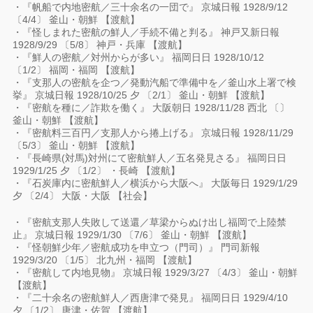
・『帆船で内地密航／三十余名の一団で』 京城日報 1928/9/12
〔4/4〕 釜山・朝鮮 【渡航】
・『怪しまれた密航の鮮人／手続不備と判る』 神戸又新日報
1928/9/29 〔5/8〕 神戸・兵庫 【渡航】
・『鮮人の密航／対州からが多い』 福岡日日 1928/10/12
〔1/2〕 福岡・福岡 【渡航】
・『支那人の密航を企つ／発動汽船で準備中を／釜山水上署で検
挙』 京城日報 1928/10/25 夕 〔2/1〕 釜山・朝鮮 【渡航】
・『密航を種に／詐欺を働く』 大阪朝日 1928/11/28 西北 〔〕
釜山・朝鮮 【渡航】
・『密航料三百円／支那人から捲上げる』 京城日報 1928/11/29
〔5/3〕 釜山・朝鮮 【渡航】
・『長崎県(対馬)対州にて密航鮮人／五名発見さる』 福岡日日
1929/1/25 夕 〔1/2〕 ・長崎 【渡航】
・『石炭庫内に密航鮮人／横浜から大阪へ』 大阪毎日 1929/1/29
夕 〔2/4〕 大阪・大阪 【社会】
・『密航支那人失敗して送還／草梁からぬけ出し福岡で上陸禁
止』 京城日報 1929/1/30 〔7/6〕 釜山・朝鮮 【渡航】
・『怪朝鮮少年／密航成功を申立つ（門司）』 門司新報
1929/3/20 〔1/5〕 北九州・福岡 【渡航】
・『密航して内地見物』 京城日報 1929/3/27 〔4/3〕 釜山・朝鮮
【渡航】
・『二十余名の密航鮮人／西唐津で発見』 福岡日日 1929/4/10
夕 〔1/2〕 唐津・佐賀 【渡航】