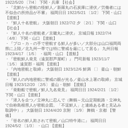
1922/5/20 〔7/4〕 下関・兵庫 【社会】
・『北鮮から密航の怪鮮人／新羅丸の石炭庫に潜伏／労働者には
不似合の所持品が不審』 福岡日日 1922/5/21 〔1/2〕 下関・山口
【渡航】
・『鮮人十名密航』 大阪朝日 1922/7/2 夕 〔2/1〕 下関・山口
【社会】
・『鮮人十名の密航者／京畿丸に潜伏』 京城日報 1922/7/4
〔4/8〕 下関・山口 【渡航】
・『ブロ－カ－の手で密航する鮮人が多い／大部分は山口福岡両
県に上陸／北九州一帯では特に警戒を厳にして居る』 九州日報
1923/4/17 〔1/5〕 ・福岡・山口 【渡航】
・『密航鮮人発見（遠賀郡芦屋町）』 門司新報 1923/11/7
〔1/5〕 遠賀郡・福岡 【渡航】
・『内地密航と取締』 大阪朝日 1923/12/6 鮮満 〔〕 釜山・朝鮮
【渡航】
・『鮮人の内地密航に警戒の眼が光る／釜山水上署の取締』 京城
日報 1923/12/20 〔2/5〕 釜山・朝鮮 【渡航】
・『発動船で密航／鮮人九名発見』 福岡日日 1924/2/21 〔1/2〕
下関・山口 【渡航】
・『潜入を企つ／立神丸に忍んで（舞鶴～元山定期航路・立神丸
で自称島根県人が密航企図。「不逞鮮人」と連絡ある者と見込み
取調中）』 大阪朝日 1924/4/20 京附 〔1/9〕 舞鶴・京都 【警
備】
・『丗名の鮮人欺されて密航／山口特牛港に』 福岡日日
1924/5/2 〔1/3〕 ・山口 【渡航】