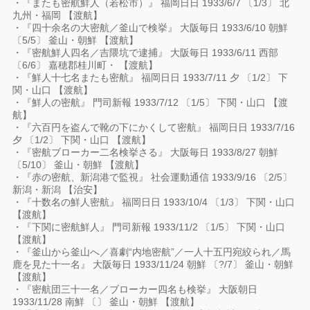
・『またも密航鮮人（若松市）』 福岡日日 1933/6/7 〔1/3〕 北
九州・福岡 【渡航】
・『四十余名の大密航／釜山で検挙』 大阪毎日 1933/6/10 朝鮮
〔5/5〕 釜山・朝鮮 【渡航】
・『密航鮮人四名／吉隈坑で逮捕』 大阪毎日 1933/6/11 西部
〔6/6〕 嘉穂郡桂川町・ 【渡航】
・『鮮人十七名またも密航』 福岡日日 1933/7/11 夕 〔1/2〕 下
関・山口 【渡航】
・『鮮人の密航』 門司新報 1933/7/12 〔1/5〕 下関・山口 【渡
航】
・『六百円を盗んで靴の下にかくして密航』 福岡日日 1933/7/16
夕 〔1/2〕 下関・山口 【渡航】
・『密航ブローカー二名検挙さる』 大阪毎日 1933/8/27 朝鮮
〔5/10〕 釜山・朝鮮 【渡航】
・『赤の密航、新潟港で監視』 社会運動通信 1933/9/16 〔2/5〕
新潟・新潟 【治安】
・『十数名の鮮人密航』 福岡日日 1933/10/4 〔1/3〕 下関・山口
【渡航】
・『下関に密航鮮人』 門司新報 1933/11/2 〔1/5〕 下関・山口
【渡航】
・『釜山から釜山へ／喜劇“内地密航”／一人十五円宛絞られ／馬
鹿を見た十一名』 大阪毎日 1933/11/24 朝鮮 〔?/7〕 釜山・朝鮮
【渡航】
・『密航団三十一名／ブローカー四名も検挙』 大阪朝日
1933/11/28 南鮮 〔〕 釜山・朝鮮 【渡航】