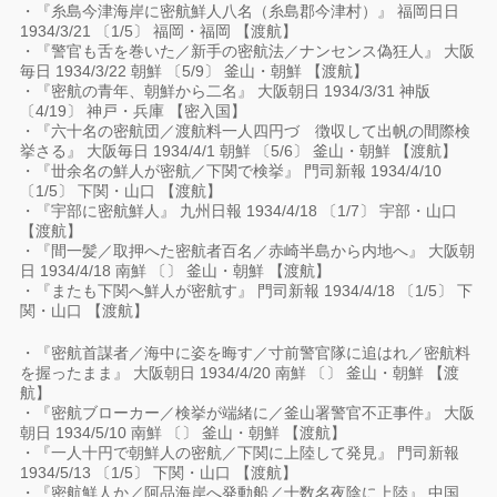
・『糸島今津海岸に密航鮮人八名（糸島郡今津村）』 福岡日日
1934/3/21 〔1/5〕 福岡・福岡 【渡航】
・『警官も舌を巻いた／新手の密航法／ナンセンス偽狂人』 大阪
毎日 1934/3/22 朝鮮 〔5/9〕 釜山・朝鮮 【渡航】
・『密航の青年、朝鮮から二名』 大阪朝日 1934/3/31 神版
〔4/19〕 神戸・兵庫 【密入国】
・『六十名の密航団／渡航料一人四円づゝ徴収して出帆の間際検
挙さる』 大阪毎日 1934/4/1 朝鮮 〔5/6〕 釜山・朝鮮 【渡航】
・『丗余名の鮮人が密航／下関で検挙』 門司新報 1934/4/10
〔1/5〕 下関・山口 【渡航】
・『宇部に密航鮮人』 九州日報 1934/4/18 〔1/7〕 宇部・山口
【渡航】
・『間一髪／取押へた密航者百名／赤崎半島から内地へ』 大阪朝
日 1934/4/18 南鮮 〔〕 釜山・朝鮮 【渡航】
・『またも下関へ鮮人が密航す』 門司新報 1934/4/18 〔1/5〕 下
関・山口 【渡航】
・『密航首謀者／海中に姿を晦す／寸前警官隊に追はれ／密航料
を握ったまま』 大阪朝日 1934/4/20 南鮮 〔〕 釜山・朝鮮 【渡
航】
・『密航ブローカー／検挙が端緒に／釜山署警官不正事件』 大阪
朝日 1934/5/10 南鮮 〔〕 釜山・朝鮮 【渡航】
・『一人十円で朝鮮人の密航／下関に上陸して発見』 門司新報
1934/5/13 〔1/5〕 下関・山口 【渡航】
・『密航鮮人か／阿品海岸へ発動船／十数名夜陰に上陸』 中国