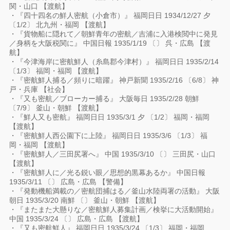
関・山口 【渡航】
・『四十四名の鮮人密航（小倉市）』 福岡日日 1934/12/27 夕
〔1/2〕 北九州・福岡 【渡航】
・『貨物船に隠れて／朝鮮青年の密航／吉浦に入港検閲中に発見
／身柄を大阪税関に』 中国日報 1935/1/19 〔〕 呉・広島 【渡
航】
・『今津海岸に密航鮮人（糸島郡今津村）』 福岡日日 1935/2/14
〔1/3〕 福岡・福岡 【渡航】
・『密航鮮人捕る／頻りに暗躍』 神戸新聞 1935/2/16 〔6/8〕 神
戸・兵庫 【社会】
・『又も密航／ブローカー捕る』 大阪毎日 1935/2/28 朝鮮
〔7/9〕 釜山・朝鮮 【渡航】
・『鮮人又も密航』 福岡日日 1935/3/1 夕 〔1/2〕 福岡・福岡
【渡航】
・『密航鮮人西公園下に上陸』 福岡日日 1935/3/6 〔1/3〕 福
岡・福岡 【渡航】
・『密航鮮人／三田尻署へ』 中国 1935/3/10 〔〕 三田尻・山口
【渡航】
・『密航鮮人に／光る鋭い眼／思想的黒幕あるか』 中国日報
1935/3/11 〔〕 広島・広島 【警備】
・『発動機船満載の／密航団捕はる／釜山水陸両署の活動』 大阪
朝日 1935/3/20 南鮮 〔〕 釜山・朝鮮 【渡航】
・『またまた大懸りな／密航鮮人募集計画／検挙に大活動開始』
中国 1935/3/24 〔〕 広島・広島 【渡航】
・『又も密航鮮人』 福岡日日 1935/3/24 〔1/3〕 福岡・福岡