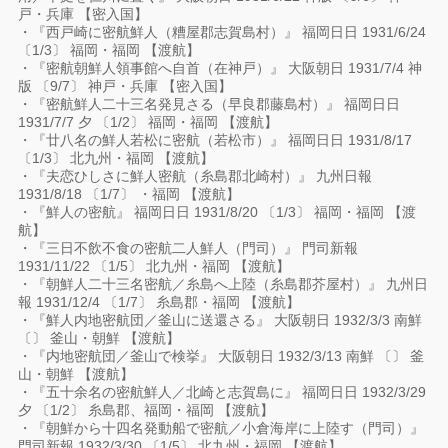
戸・兵庫 【密入国】
・『西戸崎に密航鮮人（糟屋郡志賀島村）』 福岡日日 1931/6/24
〔1/3〕 福岡・福岡 【渡航】
・『密航朝鮮人領事館へ自首（在神戸）』 大阪朝日 1931/7/4 神
版 〔9/7〕 神戸・兵庫 【密入国】
・『密航鮮人二十三名発見さる（早良郡藤島村）』 福岡日日
1931/7/7 夕 〔1/2〕 福岡・福岡 【渡航】
・『廿八名の鮮人若松に密航（若松市）』 福岡日日 1931/8/17
〔1/3〕 北九州・福岡 【渡航】
・『夫恋ひしさに鮮人密航（糸島郡北崎村）』 九州日報
1931/8/18 〔1/7〕 ・福岡 【渡航】
・『鮮人の密航』 福岡日日 1931/8/20 〔1/3〕 福岡・福岡 【渡
航】
・『三日不飲不食の密航二人鮮人（門司）』 門司新報
1931/11/22 〔1/5〕 北九州・福岡 【渡航】
・『朝鮮人二十三名密航／糸島へ上陸（糸島郡芥屋村）』 九州日
報 1931/12/4 〔1/7〕 糸島郡・福岡 【渡航】
・『鮮人内地密航団／釜山に送還さる』 大阪朝日 1932/3/3 南鮮
〔〕 釜山・朝鮮 【渡航】
・『内地密航団／釜山で検挙』 大阪朝日 1932/3/13 南鮮 〔〕 釜
山・朝鮮 【渡航】
・『五十余名の密航鮮人／北崎と志賀島に』 福岡日日 1932/3/29
夕 〔1/2〕 糸島郡、福岡・福岡 【渡航】
・『朝鮮から十四名発動船で密航／小倉海岸に上陸す（門司）』
門司新報 1932/3/30 〔1/5〕 北九州・福岡 【渡航】