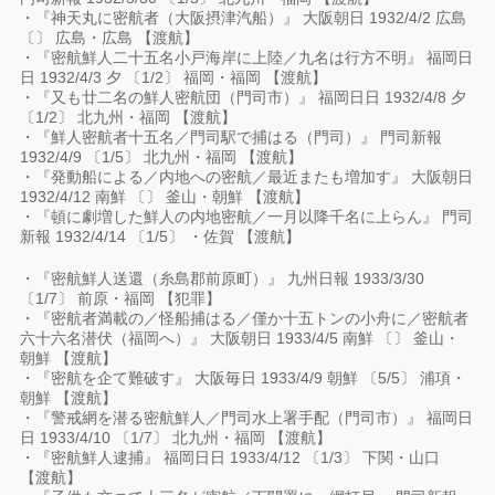
・『神天丸に密航者（大阪摂津汽船）』 大阪朝日 1932/4/2 広島
〔〕 広島・広島 【渡航】
・『密航鮮人二十五名小戸海岸に上陸／九名は行方不明』 福岡日
日 1932/4/3 夕 〔1/2〕 福岡・福岡 【渡航】
・『又も廿二名の鮮人密航団（門司市）』 福岡日日 1932/4/8 夕
〔1/2〕 北九州・福岡 【渡航】
・『鮮人密航者十五名／門司駅で捕はる（門司）』 門司新報
1932/4/9 〔1/5〕 北九州・福岡 【渡航】
・『発動船による／内地への密航／最近またも増加す』 大阪朝日
1932/4/12 南鮮 〔〕 釜山・朝鮮 【渡航】
・『頓に劇増した鮮人の内地密航／一月以降千名に上らん』 門司
新報 1932/4/14 〔1/5〕 ・佐賀 【渡航】
・『密航鮮人送還（糸島郡前原町）』 九州日報 1933/3/30
〔1/7〕 前原・福岡 【犯罪】
・『密航者満載の／怪船捕はる／僅か十五トンの小舟に／密航者
六十六名潜伏（福岡へ）』 大阪朝日 1933/4/5 南鮮 〔〕 釜山・
朝鮮 【渡航】
・『密航を企て難破す』 大阪毎日 1933/4/9 朝鮮 〔5/5〕 浦項・
朝鮮 【渡航】
・『警戒網を潜る密航鮮人／門司水上署手配（門司市）』 福岡日
日 1933/4/10 〔1/7〕 北九州・福岡 【渡航】
・『密航鮮人逮捕』 福岡日日 1933/4/12 〔1/3〕 下関・山口
【渡航】