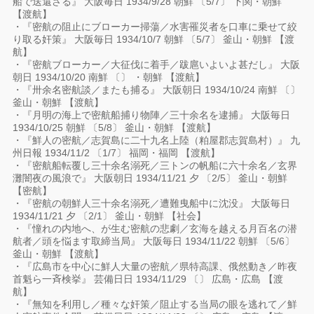
船で送還さる』 大阪毎日 1934/9/28 朝鮮 〔5/7〕 下関・朝鮮
【渡航】
・『密航の阻止にブローカー掃蕩／水害罹災者を口車に乗せて絞
り取る奸策』 大阪毎日 1934/10/7 朝鮮 〔5/7〕 釜山・朝鮮 【渡
航】
・『密航ブローカー／大征伐に着手／跋扈いよいよ甚だし』 大阪
朝日 1934/10/20 南鮮 〔〕 ・朝鮮 【渡航】
・『卅余名密航談／またも捕る』 大阪朝日 1934/10/24 南鮮 〔〕
釜山・朝鮮 【渡航】
・『月明の海上で密航船捕り物陣／三十余名を逮捕』 大阪毎日
1934/10/25 朝鮮 〔5/8〕 釜山・朝鮮 【渡航】
・『鮮人の密航／志賀島に二十九名上陸（粕屋郡志賀島村）』 九
州日報 1934/11/2 〔1/7〕 福岡・福岡 【渡航】
・『密航船転覆し三十余名溺死／三トンの帆船に六十余名／玄界
灘闇夜の風浪で』 大阪朝日 1934/11/21 夕 〔2/5〕 釜山・朝鮮
【密航】
・『密航の朝鮮人三十余名溺死／遭難曳船中に沈没』 大阪毎日
1934/11/21 夕 〔2/1〕 釜山・朝鮮 【社会】
・『憧れの内地へ、が生む密航の悲劇／玄海を越える月百名の潜
航者／頭を悩ます取締当局』 大阪毎日 1934/11/22 朝鮮 〔5/6〕
釜山・朝鮮 【渡航】
・『広島市を中心に鮮人大量の密航／県特高課、俄然動き／昨夜
首魁ら一斉検挙』 芸備日日 1934/11/29 〔〕 広島・広島 【渡
航】
・『無知を利用し／種々な奸策／阻止する当局の眼を逃れて／鮮