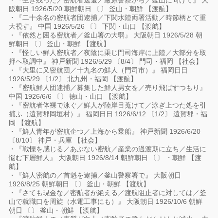
・『生き残った／密航者送還／厳原警察から／釜山に向けて』 大
阪朝日 1926/5/20 朝鮮朝日 〔〕 釜山・朝鮮 【渡航】
・『二十余名の密航者団逮捕／下関水陸両署活動／時節柄とて重
大視す』 中国 1926/5/26 〔〕 下関・山口 【渡航】
・『依然と困る密航者／釜山署の大弱』 大阪朝日 1926/5/28 朝
鮮朝日 〔〕 釜山・朝鮮 【渡航】
・『怪しい鮮人密航者／夜陰に乗じ門司海岸に上陸／大部分を取
押へ取調中』 神戸新聞 1926/5/29 〔8/4〕 門司・福岡 【社会】
・『大里に又密航団／十九名の鮮人（門司市）』 福岡日日
1926/5/29 〔1/2〕 北九州・福岡 【渡航】
・『密航鮮人団逮捕／募集した鮮人男女を／売り飛ばすつもり』
中国 1926/6/6 〔〕 徳山・山口 【渡航】
・『密航者体裸で泳ぐ／鮮人が陸岸目蒐けて／泳ぎ上つた処を引
捕ふ（遠賀郡岡垣村）』 福岡日日 1926/6/12 〔1/2〕 遠賀郡・福
岡 【渡航】
・『鮮人青年が密航企つ／上海から乗船』 神戸新聞 1926/6/20
〔8/10〕 神戸・兵庫 【社会】
・『戦慄を感じる／あぶない密航／産業の過渡期に立ち／生活に
悩む下層鮮人』 大阪朝日 1926/8/14 朝鮮朝日 〔〕 ・朝鮮 【渡
航】
・『鮮人密航の／首魁を逮捕／釜山警察署で』 大阪朝日
1926/8/25 朝鮮朝日 〔〕 釜山・朝鮮 【渡航】
・『さても現金な／密航者が絶える／渡航阻止者に対しては／釜
山で就職口を周旋（水電工事にも）』 大阪朝日 1926/10/6 朝鮮
朝日 〔〕 釜山・朝鮮 【渡航】