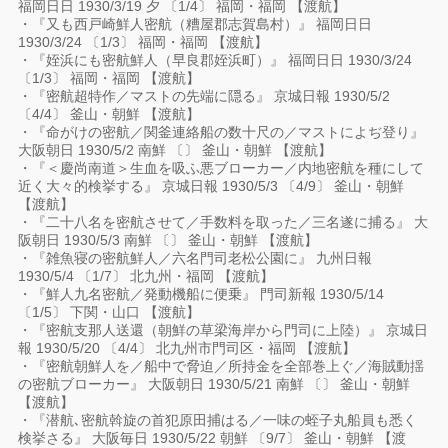
福岡日日 1930/3/19 夕 〔1/4〕 福岡・福岡 【渡航】
・『又も西戸崎鮮人密航（糟屋郡志賀島村）』 福岡日日
1930/3/24 〔1/3〕 福岡・福岡 【渡航】
・『姪浜にも密航鮮人（早良郡姪浜町）』 福岡日日 1930/3/24
〔1/3〕 福岡・福岡 【渡航】
・『密航超特作／マストの先端に隠る』 京城日報 1930/5/2
〔4/4〕 釜山・朝鮮 【渡航】
・『命がけの密航／関釜連絡船の数十尺の／マストによぢ登り』
大阪朝日 1930/5/2 南鮮 〔〕 釜山・朝鮮 【渡航】
・『＜慶尚南道＞生血を吸ふ悪ブローカー／内地密航を種にして
近く大々的検挙する』 京城日報 1930/5/3 〔4/9〕 釜山・朝鮮
【渡航】
・『二十八名を密航させて／手数料を取った／三名遂に捕る』 大
阪朝日 1930/5/3 南鮮 〔〕 釜山・朝鮮 【渡航】
・『雑魚寝の密航鮮人／六名門司老松公園に』 九州日報
1930/5/4 〔1/7〕 北九州・福岡 【渡航】
・『鮮人九名密航／発動機船に便乗』 門司新報 1930/5/14
〔1/5〕 下関・山口 【渡航】
・『密航支那人送還（朝鮮の草梁海岸から門司に上陸）』 京城日
報 1930/5/20 〔4/4〕 北九州市門司区・福岡 【渡航】
・『密航朝鮮人を／船中で脅迫／所持金を全部巻上ぐ／海賊動揺
の密航ブローカー』 大阪朝日 1930/5/21 南鮮 〔〕 釜山・朝鮮
【渡航】
・『潜航､密航斡旋の首犯原田捕はる／一味の蛭子丸船員も悉く
検挙さる』 大阪毎日 1930/5/22 朝鮮 〔9/7〕 釜山・朝鮮 【渡