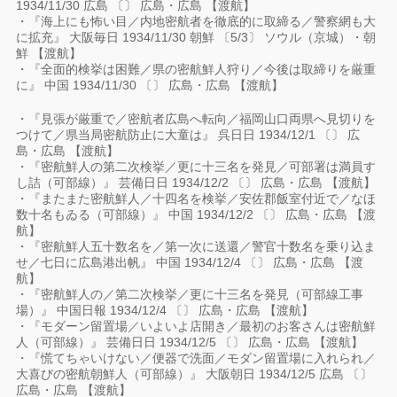
1934/11/30 広島 〔〕 広島・広島 【渡航】
・『海上にも怖い目／内地密航者を徹底的に取締る／警察網も大
に拡充』 大阪毎日 1934/11/30 朝鮮 〔5/3〕 ソウル（京城）・朝
鮮 【渡航】
・『全面的検挙は困難／県の密航鮮人狩り／今後は取締りを厳重
に』 中国 1934/11/30 〔〕 広島・広島 【渡航】
・『見張が厳重で／密航者広島へ転向／福岡山口両県へ見切りを
つけて／県当局密航防止に大童は』 呉日日 1934/12/1 〔〕 広
島・広島 【渡航】
・『密航鮮人の第二次検挙／更に十三名を発見／可部署は満員す
し詰（可部線）』 芸備日日 1934/12/2 〔〕 広島・広島 【渡航】
・『またまた密航鮮人／十四名を検挙／安佐郡飯室付近で／なほ
数十名もゐる（可部線）』 中国 1934/12/2 〔〕 広島・広島 【渡
航】
・『密航鮮人五十数名を／第一次に送還／警官十数名を乗り込ま
せ／七日に広島港出帆』 中国 1934/12/4 〔〕 広島・広島 【渡
航】
・『密航鮮人の／第二次検挙／更に十三名を発見（可部線工事
場）』 中国日報 1934/12/4 〔〕 広島・広島 【渡航】
・『モダーン留置場／いよいよ店開き／最初のお客さんは密航鮮
人（可部線）』 芸備日日 1934/12/5 〔〕 広島・広島 【渡航】
・『慌てちゃいけない／便器で洗面／モダン留置場に入れられ／
大喜びの密航朝鮮人（可部線）』 大阪朝日 1934/12/5 広島 〔〕
広島・広島 【渡航】