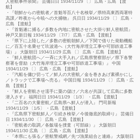
人密航事件余聞』 芸備日日 1934/11/29 〔〕 広島・広島 【渡
航】
・『朝鮮からの密航者／首魁等百八十名検挙／県特高東西両署特
高課／昨夜から今暁への大捕物』 呉日日 1934/11/29 〔〕 広島・
広島 【渡航】
・『首魁遂に捕る／多数を内地に密航させた大掛り鮮人密航団』
神戸又新日報 1934/11/29 〔7/7〕 広島・広島 【渡航】
・『県下に上陸した／多数の密航朝鮮人／下関で借りた発動機船
に／百五十名乗せて玖波港へ（大竹海岸埋立工事や可部鉄道工事
場）』 大阪朝日 1934/11/29 広島 〔〕 広島・広島 【渡航】
・『鮮人密航団へ／一斉に大手入れ／広島県警察部が／県下各警
察署を督励（大竹海岸埋立工事や可部鉄道工事場）』 中国
1934/11/29 〔〕 広島・広島 【渡航】
・『汽船を傭ひ切って／鮮人の大密航／金を巻きあげ素裸かにし
／トラックで工事場へ売る』 中国日報 1934/11/29 〔〕 広島・広
島 【渡航】
・『鮮人を密航させ濡手に粟の儲け／六名が共謀して広島に多数
潜入さす』 福岡日日 1934/11/29 〔1/3〕 ・広島 【渡航】
・『二百名の大量密航／広島県へ鮮人が潜入』 門司新報
1934/11/29 〔1/5〕 ・広島 【渡航】
・『広島県下密航鮮人／引続き検挙／今後徹底的取締り』 芸備日
日 1934/11/30 〔〕 広島・広島 【渡航】
・『密航者の取調／各飯場を捜査（可部線）』 大阪朝日
1934/11/30 広島 〔〕 広島・広島 【渡航】
・『本県にも張る／密航警戒網／先づ漁業組合と連絡』 大阪朝日