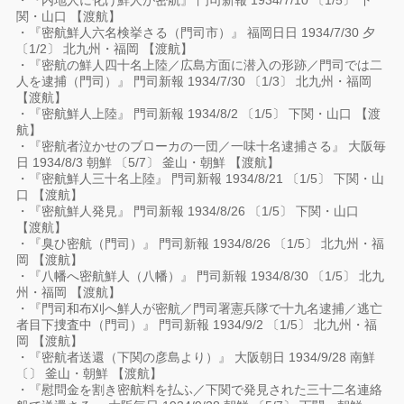
・『内地人に化け鮮人が密航』 門司新報 1934/7/10 〔1/5〕 下
関・山口 【渡航】
・『密航鮮人六名検挙さる（門司市）』 福岡日日 1934/7/30 夕
〔1/2〕 北九州・福岡 【渡航】
・『密航の鮮人四十名上陸／広島方面に潜入の形跡／門司では二
人を逮捕（門司）』 門司新報 1934/7/30 〔1/3〕 北九州・福岡
【渡航】
・『密航鮮人上陸』 門司新報 1934/8/2 〔1/5〕 下関・山口 【渡
航】
・『密航者泣かせのブローカの一団／一味十名逮捕さる』 大阪毎
日 1934/8/3 朝鮮 〔5/7〕 釜山・朝鮮 【渡航】
・『密航鮮人三十名上陸』 門司新報 1934/8/21 〔1/5〕 下関・山
口 【渡航】
・『密航鮮人発見』 門司新報 1934/8/26 〔1/5〕 下関・山口
【渡航】
・『臭ひ密航（門司）』 門司新報 1934/8/26 〔1/5〕 北九州・福
岡 【渡航】
・『八幡へ密航鮮人（八幡）』 門司新報 1934/8/30 〔1/5〕 北九
州・福岡 【渡航】
・『門司和布刈へ鮮人が密航／門司署憲兵隊で十九名逮捕／逃亡
者目下捜査中（門司）』 門司新報 1934/9/2 〔1/5〕 北九州・福
岡 【渡航】
・『密航者送還（下関の彦島より）』 大阪朝日 1934/9/28 南鮮
〔〕 釜山・朝鮮 【渡航】
・『慰問金を割き密航料を払ふ／下関で発見された三十二名連絡