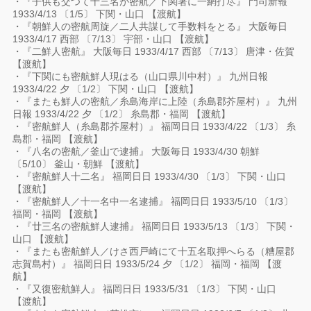
・『子供も交つて十三名が密航／下関署に一網打尽』 門司新報
1933/4/13 〔1/5〕 下関・山口 【渡航】
・『朝鮮人の密航周旋／二人共謀して手数料をとる』 大阪毎日
1933/4/17 西部 〔7/13〕 宇部・山口 【渡航】
・『二鮮人密航』 大阪毎日 1933/4/17 西部 〔7/13〕 唐津・佐賀
【渡航】
・『下関にも密航鮮人現はる（山口県川中村）』 九州日報
1933/4/22 夕 〔1/2〕 下関・山口 【渡航】
・『またも鮮人の密航／糸島海岸に上陸（糸島郡芥屋村）』 九州
日報 1933/4/22 夕 〔1/2〕 糸島郡・福岡 【渡航】
・『密航鮮人（糸島郡芥屋村）』 福岡日日 1933/4/22 〔1/3〕 糸
島郡・福岡 【渡航】
・『八名の密航／釜山で逮捕』 大阪毎日 1933/4/30 朝鮮
〔5/10〕 釜山・朝鮮 【渡航】
・『密航鮮人十二名』 福岡日日 1933/4/30 〔1/3〕 下関・山口
【渡航】
・『密航鮮人／十一名中一名逮捕』 福岡日日 1933/5/10 〔1/3〕
福岡・福岡 【渡航】
・『廿三名の密航鮮人逮捕』 福岡日日 1933/5/13 〔1/3〕 下関・
山口 【渡航】
・『またも密航鮮人／けさ西戸崎にて十五名取押へらる（糟屋郡
志賀島村）』 福岡日日 1933/5/24 夕 〔1/2〕 福岡・福岡 【渡
航】
・『又復密航鮮人』 福岡日日 1933/5/31 〔1/3〕 下関・山口
【渡航】