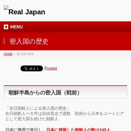
MENU
密入国の歴史
HOME
»
密入国の歴史
Pocket
朝鮮半島からの密入国（戦前）
「在日朝鮮人による密入国の歴史」
在日朝鮮人ー大半は自由意志で渡航 戦前から日本をユートピア
として密入国を続けた朝鮮人
日本に徴用で来日し、
日本に残留した朝鮮人の数は245人