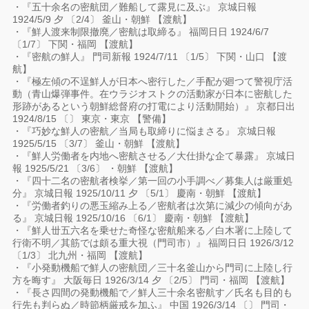
・『五十余名の密航団／難船して露見に及ぶ』 京城日報
1924/5/9 夕 〔2/4〕 釜山・朝鮮 【渡航】
・『鮮人渡来制限撤廃／密航は取締る』 福岡日日 1924/6/7
〔1/7〕 下関・福岡 【渡航】
・『密航の鮮人』 門司新報 1924/7/11 〔1/5〕 下関・山口 【渡
航】
・『極左傾の不逞鮮人が日本へ密行した／手配が廻つて警視庁活
動（青山爆弾事件。在ウラジオストクの活動家が日本に密航した
形跡があるという朝鮮総督府の打電により活動開始）』 京都日出
1924/8/15 〔〕 東京・東京 【警備】
・『巧妙な鮮人の密航／当局も取締りに悩まさる』 京城日報
1925/5/15 〔3/7〕 釜山・朝鮮 【渡航】
・『鮮人労働者を内地へ密航させる／大仕掛な企て暴露』 京城日
報 1925/5/21 〔3/6〕 ・朝鮮 【渡航】
・『四十二名の密航者検挙／第一回の小手調べ／募集人は厳重処
分』 京城日報 1925/10/11 夕 〔5/1〕 慶南・朝鮮 【渡航】
・『労働者釣りの悪玉縮み上る／密航者は次第に減少の傾向があ
る』 京城日報 1925/10/16 〔6/1〕 慶南・朝鮮 【渡航】
・『鮮人丗五六名を乗せた奇怪な密航船来る／白木署に上陸して
行衛不明／其筋では頗る重大視（門司市）』 福岡日日 1926/3/12
〔1/3〕 北九州・福岡 【渡航】
・『小発動機船で鮮人の密航団／三十名釜山から門司に上陸し行
方を晦す』 大阪毎日 1926/3/14 夕 〔2/5〕 門司・福岡 【渡航】
・『長さ四間の発動機船で／鮮人三十余名密航す／氏名も目的も
行先も判らぬ／時節柄厳戒を加ふ』 中国 1926/3/14 〔〕 門司・