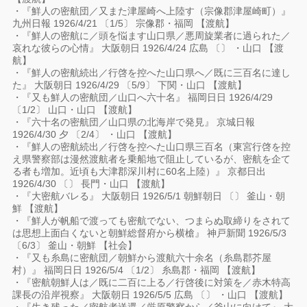
・『鮮人の密航団／又また津屋崎へ上陸す（宗像郡津屋崎町）』
九州日報 1926/4/21 〔1/5〕 宗像郡・福岡 【渡航】
・『鮮人の密航に／頭を悩ます山口県／悪周旋業者に過られた／
哀れな彼らの心情』 大阪朝日 1926/4/24 広島 〔〕 ・山口 【渡
航】
・『鮮人の密航続出／行啓を控へた山口県へ／既に三百名に達し
た』 大阪朝日 1926/4/29 〔5/9〕 下関・山口 【渡航】
・『又も鮮人の密航団／山口へ六十名』 福岡日日 1926/4/29
〔1/2〕 山口・山口 【渡航】
・『六十名の密航団／山口県の北海岸で発見』 京城日報
1926/4/30 夕 〔2/4〕 ・山口 【渡航】
・『鮮人の密航続出／行啓を控へた山口県三百名（東宮行啓を控
え県警察部は漫然渡航者を乗船地で阻止しているが、密航を企て
る者も増加。近頃も大津郡深川村に60名上陸）』 京都日出
1926/4/30 〔〕 長門・山口 【渡航】
・『大密航バレる』 大阪朝日 1926/5/1 朝鮮朝日 〔〕 釜山・朝
鮮 【渡航】
・『鮮人が帆船で渡っても密航でない、つまらぬ取締りをされて
は思想上面白くないと朝鮮総督府から横槍』 神戸新聞 1926/5/3
〔6/3〕 釜山・朝鮮 【社会】
・『又も糸島に密航団／朝鮮から渡航六十余名（糸島郡芥屋
村）』 福岡日日 1926/5/4 〔1/2〕 糸島郡・福岡 【渡航】
・『密航朝鮮人は／既に二百に上る／行啓後に対策を／赤木特高
課長の沿岸視察』 大阪朝日 1926/5/5 広島 〔〕 ・山口 【渡航】