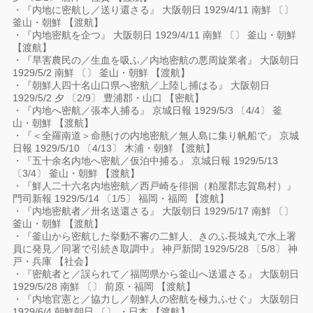
・『内地に密航し／送り還さる』 大阪朝日 1929/4/11 南鮮 〔〕
釜山・朝鮮 【渡航】
・『内地密航を企つ』 大阪朝日 1929/4/11 南鮮 〔〕 釜山・朝鮮
【渡航】
・『旱害農民の／生血を吸ふ／内地密航の悪周旋業者』 大阪朝日
1929/5/2 南鮮 〔〕 釜山・朝鮮 【渡航】
・『朝鮮人四十名山口県へ密航／上陸し捕はる』 大阪朝日
1929/5/2 夕 〔2/9〕 豊浦郡・山口 【密航】
・『内地へ密航／張本人捕る』 京城日報 1929/5/3 〔4/4〕 釜
山・朝鮮 【渡航】
・『＜全羅南道＞命懸けの内地密航／無人島に集り帆船で』 京城
日報 1929/5/10 〔4/13〕 木浦・朝鮮 【渡航】
・『五十余名内地へ密航／仮泊中捕る』 京城日報 1929/5/13
〔3/4〕 釜山・朝鮮 【渡航】
・『鮮人二十六名内地密航／西戸崎を徘徊（粕屋郡志賀島村）』
門司新報 1929/5/14 〔1/5〕 福岡・福岡 【渡航】
・『内地密航者／卅名送還さる』 大阪朝日 1929/5/17 南鮮 〔〕
釜山・朝鮮 【渡航】
・『釜山から密航した挙動不審の二鮮人、きのふ長城丸で水上署
員に発見／同署で引続き取調中』 神戸新聞 1929/5/28 〔5/8〕 神
戸・兵庫 【社会】
・『密航者と／誤られて／福岡県から釜山へ送還さる』 大阪朝日
1929/5/28 南鮮 〔〕 前原・福岡 【渡航】
・『内地官憲と／協力し／朝鮮人の密航を極力ふせぐ』 大阪朝日
1929/6/4 朝鮮朝日 〔〕 ・日本 【渡航】