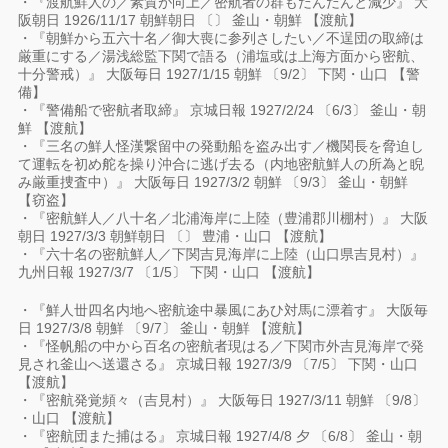
・『渡航鮮人の／素質が向上／密航者の群もだんだんと減少』 大
阪朝日 1926/11/17 朝鮮朝日 〔〕 釜山・朝鮮 【渡航】
・『朝鮮から五六十名／御大喪に参列さしたい／不逞団の取締は
厳重にする／湯浅総監下関で語る（浦塩或は上海方面から密航、
十分警戒）』 大阪毎日 1927/1/15 朝鮮 〔9/2〕 下関・山口 【警
備】
・『警備船で密航者取締』 京城日報 1927/2/24 〔6/3〕 釜山・朝
鮮 【渡航】
・『三名の鮮人怪漢繋留中の発動船を盗み出す／機関長を脅迫し
て運転を初め舵を操り沖合に逃げ去る（内地密航鮮人の所為と睨
み厳重捜査中）』 大阪毎日 1927/3/2 朝鮮 〔9/3〕 釜山・朝鮮
【窃盗】
・『密航鮮人／八十名／北浦海岸に上陸（豊浦郡川棚村）』 大阪
朝日 1927/3/3 朝鮮朝日 〔〕 豊浦・山口 【渡航】
・『六十名の密航鮮人／下関吉見海岸に上陸（山口県吉見村）』
九州日報 1927/3/7 〔1/5〕 下関・山口 【渡航】
・『鮮人丗四名内地へ密航途中暴風にあひ対馬に漂着す』 大阪毎
日 1927/3/8 朝鮮 〔9/7〕 釜山・朝鮮 【渡航】
・『怪帆船の中から百名の密航者現はる／下関市外吉見海岸で発
見され釜山へ送還さる』 京城日報 1927/3/9 〔7/5〕 下関・山口
【渡航】
・『密航発覚頻々（吉見村）』 大阪毎日 1927/3/11 朝鮮 〔9/8〕
・山口 【渡航】
・『密航団また捕はる』 京城日報 1927/4/8 夕 〔6/8〕 釜山・朝