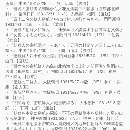
所持』 中国 1931/3/25 〔〕 呉・広島 【渡航】
・『丗名の密航者又朝鮮から／花見酒宴中の騒ぎ（糸島郡北崎
村）』 福岡日日 1931/3/31 〔1/3〕 糸島郡・福岡 【渡航】
・『四十二名の鮮人密航／中には甘い道行きもある』 門司新報
1931/4/1 〔1/5〕 ・山口 【渡航】
・『密航の朝鮮女に鮮人土工連が暴行／説得する親方等を負傷さ
す／女房にすると頑張て』 福岡日日 1931/4/10 〔1/3〕 ・佐賀
【社会】
・『朝鮮人の密航団／一人あたり十五円の料金で／三十二人山口
県へ』 中国 1931/4/30 〔〕 下関・山口 【渡航】
・『密航鮮人四十名の上陸』 門司新報 1931/5/10 〔1/5〕 下関・
山口 【渡航】
・『丗六名の密航鮮人糸島の北崎海岸に上陸／前原署で取調の上
送還（糸島郡北崎村）』 福岡日日 1931/5/17 夕 〔1/2〕 糸島
郡・福岡 【渡航】
・『密航の二鮮人』 大阪朝日 1931/5/27 神版 〔9/7〕 神戸・兵
庫 【密入国】
・『密航発見さる』 大阪毎日 1931/5/27 神毎 〔9/5〕 神戸・兵
庫 【社会】
・『下関署で／密航鮮人／厳重取締る』 大阪朝日 1931/6/13 南
鮮 〔〕 下関・山口 【渡航】
・『朝鮮を本拠に密航の周旋／不正の戸籍謄本を所持した男の口
から暴露す』 神戸新聞 1931/6/22 〔7/5〕 神戸・兵庫 【社会】
・『全鮮に網を張る密航の大周旋団／内地居住朝鮮人の謄本を盗
用／本拠を仁川に置く』 大阪朝日 1931/6/22 神版 〔9/6〕 神