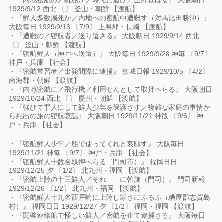
・『内地密航の／帆船が／時化に遭ひ／全部救はる』 大阪朝日
1929/9/12 西北 〔〕 釜山・朝鮮 【渡航】
・『鮮人多数溺死か／内地への密航中遭難す（対馬比田勝沖）』
大阪毎日 1929/9/13 〔7/9〕 上県郡・長崎 【渡航】
・『遭難の／密航者／送り還さる』 大阪朝日 1929/9/14 西北
〔〕 釜山・朝鮮 【渡航】
・『密航鮮人（神戸へ送還）』 大阪毎日 1929/9/28 神毎 〔9/7〕
神戸・兵庫 【社会】
・『密航常習者／出発間際に逮捕』 京城日報 1929/10/5 〔4/2〕
南海郡・朝鮮 【渡航】
・『内地密航に／飛行機／利用せんとして取押へらる』 大阪朝日
1929/10/24 西北 〔〕 慶州・朝鮮 【渡航】
・『強ひて罪人にして鮮人少年を保護さす／複雑な家庭の事情か
ら死出の旅の密航哀話』 大阪朝日 1929/11/21 神版 〔9/6〕 神
戸・兵庫 【社会】
・『密航鮮人少年／船で使ってくれと哀願す』 大阪毎日
1929/11/21 神毎 〔9/7〕 神戸・兵庫 【社会】
・『密航鮮人十数名取押へらる（門司市）』 福岡日日
1929/12/25 夕 〔1/2〕 北九州・福岡 【渡航】
・『密航上陸の十三鮮人／それゞゝに斡旋（門司）』 門司新報
1929/12/26 〔1/2〕 北九州・福岡 【渡航】
・『密航鮮人十九名西戸崎に上陸し寒さにふるふ（糟屋郡志賀島
村）』 福岡日日 1929/12/27 夕 〔1/2〕 福岡・福岡 【渡航】
・『関釜連絡船で怪しい鮮人／密航を企て逮捕さる』 大阪毎日