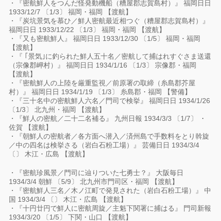
・『密航鮮人をつんだ怪発動機船（糟屋郡志賀島村）』 福岡日日
1933/12/7 〔1/3〕 福岡・福岡 【渡航】
・『炭坑景気を慕ひ／鮮人密航最近相つぐ（糟屋郡志賀島村）』
福岡日日 1933/12/22 〔1/3〕 福岡・福岡 【渡航】
・『又も密航鮮人』 福岡日日 1933/12/30 〔1/5〕 福岡・福岡
【渡航】
・『 ｢景気｣に釣られた鮮人五十名／密航して捕はれすぐさま送還
（宗像郡岬村）』 福岡日日 1934/1/16 〔1/3〕 宗像郡・福岡
【渡航】
・『密航鮮人の上陸を厳重監視／前原署の取締（糸島郡芥屋
村）』 福岡日日 1934/1/19 〔1/3〕 糸島郡・福岡 【警備】
・『三十名中の密航鮮人六名／門司で検挙』 福岡日日 1934/1/26
〔1/3〕 北九州・福岡 【渡航】
・『鮮人の密航／二十二名補る』 九州日報 1934/3/3 〔1/7〕 ・
佐賀 【渡航】
・『朝鮮人の密航者／各方面へ潜入／済州島で手数料をとり斡旋
／中の四名は検挙さる（岩白石粉工場）』 芸備日日 1934/3/4
〔〕 木江・広島 【渡航】
・『密航珍風景／門司に辿りついた七勇士？』 大阪毎日
1934/3/4 朝鮮 〔5/9〕 北九州市門司区・福岡 【渡航】
・『密航鮮人三名／木ノ江町で発見された（岩白石粉工場）』 中
国 1934/3/4 〔〕 木江・広島 【渡航】
・『十円廿円で鮮人に密航周旋／主魁下関署に捕はる』 門司新報
1934/3/20 〔1/5〕 下関・山口 【渡航】