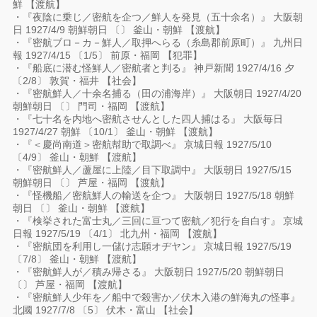
鮮 【渡航】
・『夜陰に乗じ／密航を企つ／鮮人を発見（五十余名）』 大阪朝
日 1927/4/9 朝鮮朝日 〔〕 釜山・朝鮮 【渡航】
・『密航ブロ－カ－鮮人／取押へらる（糸島郡前原町）』 九州日
報 1927/4/15 〔1/5〕 前原・福岡 【犯罪】
・『船底に潜む怪鮮人／密航者と判る』 神戸新聞 1927/4/16 夕
〔2/8〕 敦賀・福井 【社会】
・『密航鮮人／十余名捕る（田の浦海岸）』 大阪朝日 1927/4/20
朝鮮朝日 〔〕 門司・福岡 【渡航】
・『七十名を内地へ密航させんとした四人捕はる』 大阪毎日
1927/4/27 朝鮮 〔10/1〕 釜山・朝鮮 【渡航】
・『＜慶尚南道＞密航幇助で取調べ』 京城日報 1927/5/10
〔4/9〕 釜山・朝鮮 【渡航】
・『密航鮮人／蘆屋に上陸／目下取調中』 大阪朝日 1927/5/15
朝鮮朝日 〔〕 芦屋・福岡 【渡航】
・『怪機船／密航鮮人の輸送を企つ』 大阪朝日 1927/5/18 朝鮮
朝日 〔〕 釜山・朝鮮 【渡航】
・『検挙された富士丸／三回に亘つて密航／犯行を自白す』 京城
日報 1927/5/19 〔4/1〕 北九州・福岡 【渡航】
・『密航団を利用し一儲け志願オヂヤン』 京城日報 1927/5/19
〔7/8〕 釜山・朝鮮 【渡航】
・『密航鮮人が／積み帰さる』 大阪朝日 1927/5/20 朝鮮朝日
〔〕 芦屋・福岡 【渡航】
・『密航鮮人少年を／船中で殺害か／伏木入港の鮮海丸の怪事』
北國 1927/7/8 〔5〕 伏木・富山 【社会】