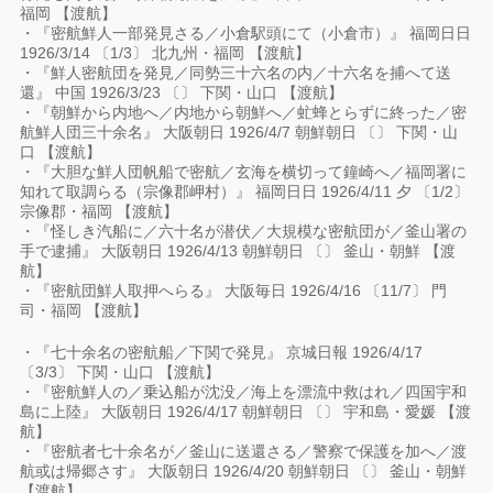
福岡 【渡航】
・『密航鮮人一部発見さる／小倉駅頭にて（小倉市）』 福岡日日
1926/3/14 〔1/3〕 北九州・福岡 【渡航】
・『鮮人密航団を発見／同勢三十六名の内／十六名を捕へて送
還』 中国 1926/3/23 〔〕 下関・山口 【渡航】
・『朝鮮から内地へ／内地から朝鮮へ／虻蜂とらずに終った／密
航鮮人団三十余名』 大阪朝日 1926/4/7 朝鮮朝日 〔〕 下関・山
口 【渡航】
・『大胆な鮮人団帆船で密航／玄海を横切って鐘崎へ／福岡署に
知れて取調らる（宗像郡岬村）』 福岡日日 1926/4/11 夕 〔1/2〕
宗像郡・福岡 【渡航】
・『怪しき汽船に／六十名が潜伏／大規模な密航団が／釜山署の
手で逮捕』 大阪朝日 1926/4/13 朝鮮朝日 〔〕 釜山・朝鮮 【渡
航】
・『密航団鮮人取押へらる』 大阪毎日 1926/4/16 〔11/7〕 門
司・福岡 【渡航】
・『七十余名の密航船／下関で発見』 京城日報 1926/4/17
〔3/3〕 下関・山口 【渡航】
・『密航鮮人の／乗込船が沈没／海上を漂流中救はれ／四国宇和
島に上陸』 大阪朝日 1926/4/17 朝鮮朝日 〔〕 宇和島・愛媛 【渡
航】
・『密航者七十余名が／釜山に送還さる／警察で保護を加へ／渡
航或は帰郷さす』 大阪朝日 1926/4/20 朝鮮朝日 〔〕 釜山・朝鮮
【渡航】