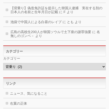
【背乗り】偽造免許証を提示した韓国人逮捕 実在する別の
日本人の名前と生年月日が記載
に
F
より
池袋で中国人による白昼のレイプ
に
とも
より
広島の高校生200人が韓国ソウルで土下座の謝罪強要
に
名
無しのゴンベ－
より
カテゴリー
カテゴリー
リンク
ニュース、気になること
右翼の正体