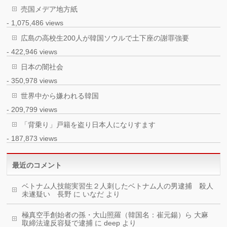
売国メデア地方紙
- 1,075,486 views
広島の高校生200人が韓国ソウルで土下座の謝罪強要
- 422,946 views
日本の闇社会
- 350,978 views
世界中から嫌われる韓国
- 209,799 views
「背乗り」戸籍を盗り日本人になりすます
- 187,873 views
最近のコメント
ベトナム人技能実習生２人刺したベトナム人の男逮捕 殺人
未遂疑い 長野
に
いなだ
より
極真空手創始者の孫・大山照羅（韓国名：崔元鍚）ら 大麻
取締法違反容疑で逮捕
に
deep
より