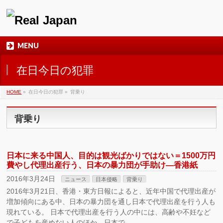
MENU
在日今日の犯罪
HOME
»
在日今日の犯罪
»
背乗り
背乗り
日本に来る中国人、目的は観光ばかりではない＝1500万円
費やし代理出産行う、日本の暴力団が手助け―香港紙
2016年3月24日
ニュース
日本侵略
背乗り
2016年3月21日、香港・東方日報によると、近年中国で代理出産が
増加傾向にある中、日本の暴力団を通し日本で代理出産を行う人も
現れている。 日本で代理出産を行う人の中には、高齢や不妊など
で子どもを産めない人のほか、日本で …