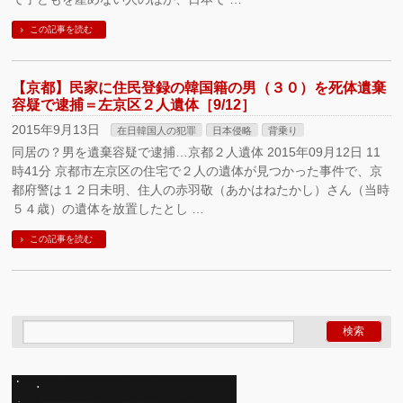
この記事を読む
【京都】民家に住民登録の韓国籍の男（３０）を死体遺棄
容疑で逮捕＝左京区２人遺体［9/12］
2015年9月13日
在日韓国人の犯罪
日本侵略
背乗り
同居の？男を遺棄容疑で逮捕…京都２人遺体 2015年09月12日 11
時41分 京都市左京区の住宅で２人の遺体が見つかった事件で、京
都府警は１２日未明、住人の赤羽敬（あかはねたかし）さん（当時
５４歳）の遺体を放置したとし …
この記事を読む