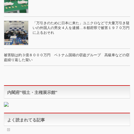
「万引きのために日本に来た」ユニクロなどで大量万引き疑
いの外国人の男女４人を逮捕…８都府県で被害１９７０万円
に上るおそれ
被害額は約３億８０００万円 ベトナム国籍の窃盗グループ 高級車などの窃
盗繰り返した疑い
内閣府”領土・主権展示館”
よく読まれてる記事