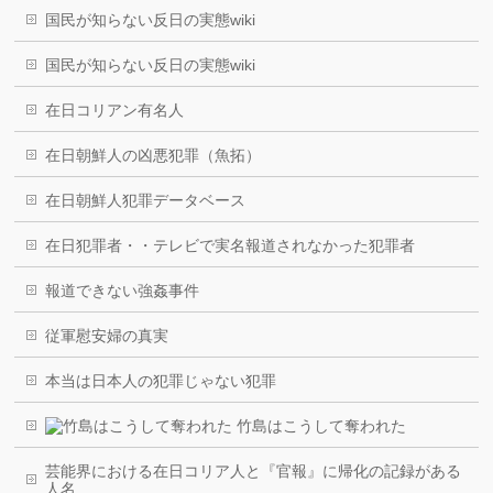
国民が知らない反日の実態wiki
国民が知らない反日の実態wiki
在日コリアン有名人
在日朝鮮人の凶悪犯罪（魚拓）
在日朝鮮人犯罪データベース
在日犯罪者・・テレビで実名報道されなかった犯罪者
報道できない強姦事件
従軍慰安婦の真実
本当は日本人の犯罪じゃない犯罪
竹島はこうして奪われた
芸能界における在日コリア人と『官報』に帰化の記録がある
人名