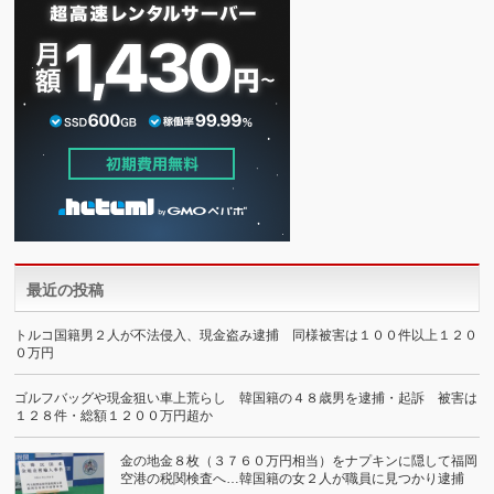
最近の投稿
トルコ国籍男２人が不法侵入、現金盗み逮捕 同様被害は１００件以上１２０
０万円
ゴルフバッグや現金狙い車上荒らし 韓国籍の４８歳男を逮捕・起訴 被害は
１２８件・総額１２００万円超か
金の地金８枚（３７６０万円相当）をナプキンに隠して福岡
空港の税関検査へ…韓国籍の女２人が職員に見つかり逮捕