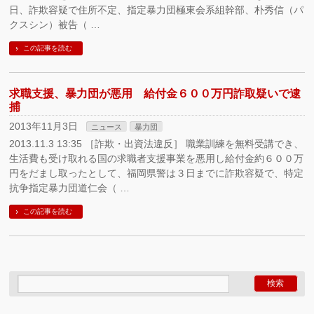
日、詐欺容疑で住所不定、指定暴力団極東会系組幹部、朴秀信（パ
クスシン）被告（ …
この記事を読む
求職支援、暴力団が悪用 給付金６００万円詐取疑いで逮
捕
2013年11月3日
ニュース
暴力団
2013.11.3 13:35 ［詐欺・出資法違反］ 職業訓練を無料受講でき、
生活費も受け取れる国の求職者支援事業を悪用し給付金約６００万
円をだまし取ったとして、福岡県警は３日までに詐欺容疑で、特定
抗争指定暴力団道仁会（ …
この記事を読む