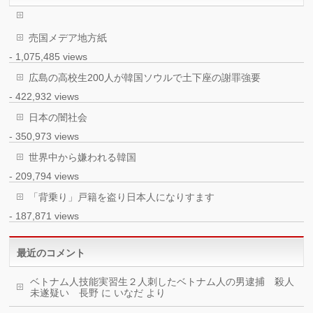
売国メデア地方紙
- 1,075,485 views
広島の高校生200人が韓国ソウルで土下座の謝罪強要
- 422,932 views
日本の闇社会
- 350,973 views
世界中から嫌われる韓国
- 209,794 views
「背乗り」戸籍を盗り日本人になりすます
- 187,871 views
最近のコメント
ベトナム人技能実習生２人刺したベトナム人の男逮捕 殺人
未遂疑い 長野
に
いなだ
より