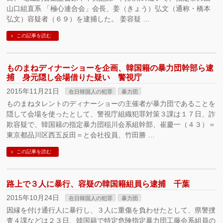
山口組直系 「極心連合会」会長、姜（きょう）弘文（通称・橋本
弘文）容疑者（６９）を逮捕した。 姜容疑 …
この記事を読む
ものまねディナーショーを企画、韓国籍の暴力団幹部ら逮
捕 身元隠し会場借りた疑い 警視庁
2015年11月21日
在日韓国人の犯罪
暴力団
ものまねタレントのディナーショーの主催者が暴力団であることを
隠して会場を使ったとして、警視庁組織犯罪対策３課は１７日、詐
欺容疑で、韓国籍の指定暴力団稲川会系組幹部、崔慶一（４３）＝
東京都品川区西五反田＝と会社役員、竹田勝 …
この記事を読む
路上で３人に暴行、容疑の韓国籍組員ら逮捕 千葉
2015年10月24日
在日韓国人の犯罪
暴力団
因縁を付け通行人に暴行し、３人に重傷を負わせたとして、県警捜
査４課などは２３日、韓国籍で特定危険指定暴力団工藤会系組員の