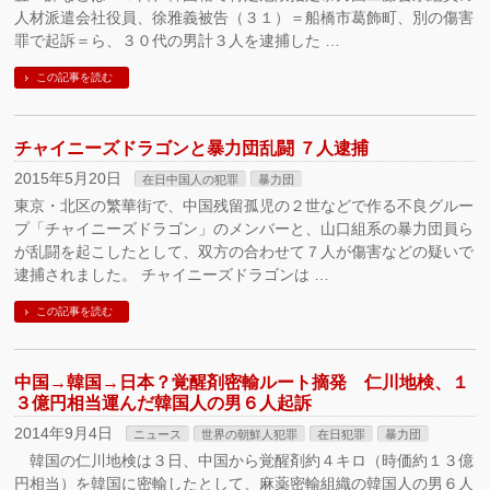
人材派遣会社役員、徐雅義被告（３１）＝船橋市葛飾町、別の傷害
罪で起訴＝ら、３０代の男計３人を逮捕した …
この記事を読む
チャイニーズドラゴンと暴力団乱闘 ７人逮捕
2015年5月20日
在日中国人の犯罪
暴力団
東京・北区の繁華街で、中国残留孤児の２世などで作る不良グルー
プ「チャイニーズドラゴン」のメンバーと、山口組系の暴力団員ら
が乱闘を起こしたとして、双方の合わせて７人が傷害などの疑いで
逮捕されました。 チャイニーズドラゴンは …
この記事を読む
中国→韓国→日本？覚醒剤密輸ルート摘発 仁川地検、１
３億円相当運んだ韓国人の男６人起訴
2014年9月4日
ニュース
世界の朝鮮人犯罪
在日犯罪
暴力団
韓国の仁川地検は３日、中国から覚醒剤約４キロ（時価約１３億
円相当）を韓国に密輸したとして、麻薬密輸組織の韓国人の男６人