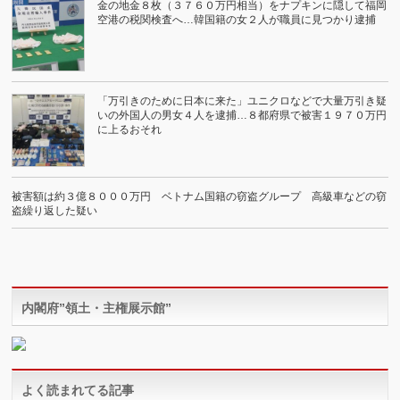
金の地金８枚（３７６０万円相当）をナプキンに隠して福岡
空港の税関検査へ…韓国籍の女２人が職員に見つかり逮捕
「万引きのために日本に来た」ユニクロなどで大量万引き疑
いの外国人の男女４人を逮捕…８都府県で被害１９７０万円
に上るおそれ
被害額は約３億８０００万円 ベトナム国籍の窃盗グループ 高級車などの窃
盗繰り返した疑い
内閣府”領土・主権展示館”
よく読まれてる記事