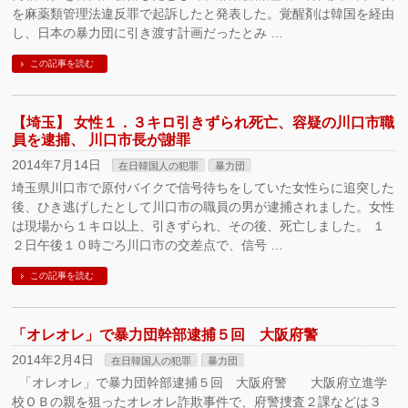
を麻薬類管理法違反罪で起訴したと発表した。覚醒剤は韓国を経由
し、日本の暴力団に引き渡す計画だったとみ …
この記事を読む
【埼玉】 女性１．３キロ引きずられ死亡、容疑の川口市職
員を逮捕、 川口市長が謝罪
2014年7月14日
在日韓国人の犯罪
暴力団
埼玉県川口市で原付バイクで信号待ちをしていた女性らに追突した
後、ひき逃げしたとして川口市の職員の男が逮捕されました。女性
は現場から１キロ以上、引きずられ、その後、死亡しました。 １
２日午後１０時ごろ川口市の交差点で、信号 …
この記事を読む
「オレオレ」で暴力団幹部逮捕５回 大阪府警
2014年2月4日
在日韓国人の犯罪
暴力団
「オレオレ」で暴力団幹部逮捕５回 大阪府警 大阪府立進学
校ＯＢの親を狙ったオレオレ詐欺事件で、府警捜査２課などは３