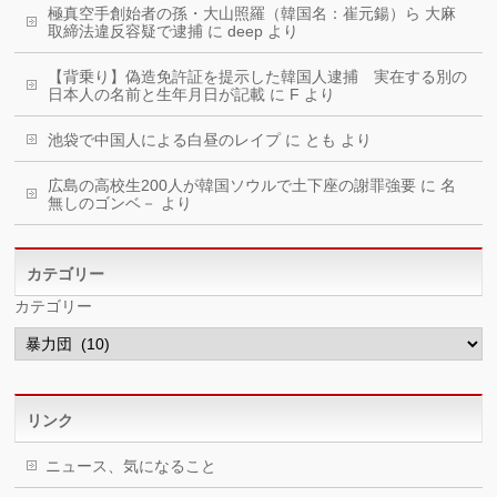
極真空手創始者の孫・大山照羅（韓国名：崔元鍚）ら 大麻
取締法違反容疑で逮捕
に
deep
より
【背乗り】偽造免許証を提示した韓国人逮捕 実在する別の
日本人の名前と生年月日が記載
に
F
より
池袋で中国人による白昼のレイプ
に
とも
より
広島の高校生200人が韓国ソウルで土下座の謝罪強要
に
名
無しのゴンベ－
より
カテゴリー
カテゴリー
リンク
ニュース、気になること