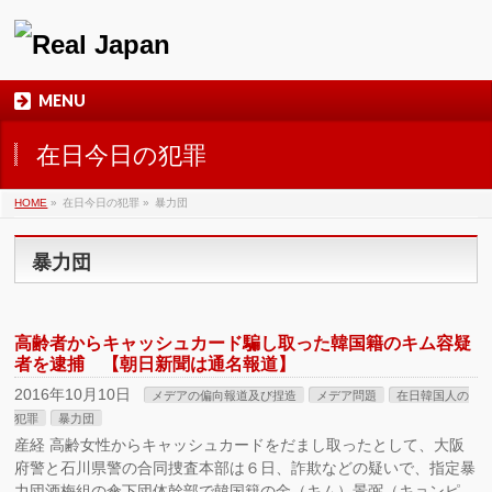
MENU
在日今日の犯罪
HOME
»
在日今日の犯罪
»
暴力団
暴力団
高齢者からキャッシュカード騙し取った韓国籍のキム容疑
者を逮捕 【朝日新聞は通名報道】
2016年10月10日
メデアの偏向報道及び捏造
メデア問題
在日韓国人の
犯罪
暴力団
産経 高齢女性からキャッシュカードをだまし取ったとして、大阪
府警と石川県警の合同捜査本部は６日、詐欺などの疑いで、指定暴
力団酒梅組の傘下団体幹部で韓国籍の金（キム）景弼（キョンピ