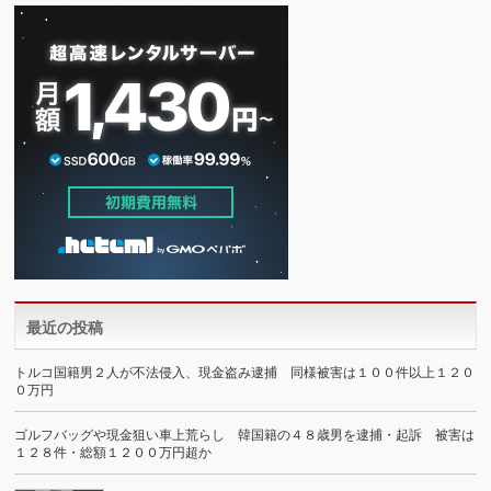
最近の投稿
トルコ国籍男２人が不法侵入、現金盗み逮捕 同様被害は１００件以上１２０
０万円
ゴルフバッグや現金狙い車上荒らし 韓国籍の４８歳男を逮捕・起訴 被害は
１２８件・総額１２００万円超か