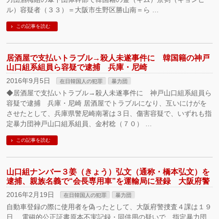
ル）容疑者（３３）＝大阪市生野区勝山南＝ら …
この記事を読む
居酒屋で支払いトラブル→殺人未遂事件に 韓国籍の神戸
山口組系組員ら容疑で逮捕 兵庫・尼崎
2016年9月5日
在日韓国人の犯罪
暴力団
◆居酒屋で支払いトラブル→殺人未遂事件に 神戸山口組系組員ら
容疑で逮捕 兵庫・尼崎 居酒屋でトラブルになり、互いにけがを
させたとして、兵庫県警尼崎南署は３日、傷害容疑で、いずれも指
定暴力団神戸山口組系組員、金村稔（７０） …
この記事を読む
山口組ナンバー３姜（きょう）弘文（通称・橋本弘文）を
逮捕、親族名義で“会長専用車”を運輸局に登録 大阪府警
2016年2月19日
在日韓国人の犯罪
暴力団
自動車登録の際に使用者を偽ったとして、大阪府警捜査４課は１９
日、 電磁的公正証書原本不実記録・同供用の疑いで、指定暴力団