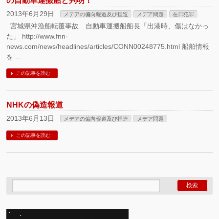
の自動車運搬船と判明！
2013年6月29日
メデアの偏向報道及び捏造
メデア問題
在日犯罪
宮城県沖漁船転覆事故 自動車運搬船船長「出港時、傷はなかっ
た」 http://www.fnn-
news.com/news/headlines/articles/CONN00248775.html 船舶情報
を …
この記事を読む
NHKの偽造報道
2013年6月13日
メデアの偏向報道及び捏造
メデア問題
この記事を読む