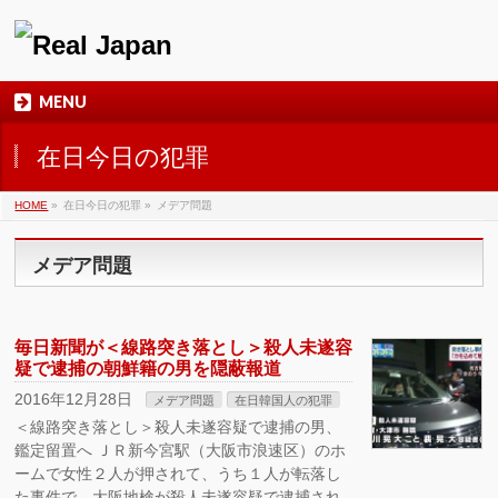
MENU
在日今日の犯罪
HOME
»
在日今日の犯罪
»
メデア問題
メデア問題
毎日新聞が＜線路突き落とし＞殺人未遂容
疑で逮捕の朝鮮籍の男を隠蔽報道
2016年12月28日
メデア問題
在日韓国人の犯罪
＜線路突き落とし＞殺人未遂容疑で逮捕の男、
鑑定留置へ ＪＲ新今宮駅（大阪市浪速区）のホ
ームで女性２人が押されて、うち１人が転落し
た事件で、大阪地検が殺人未遂容疑で逮捕され