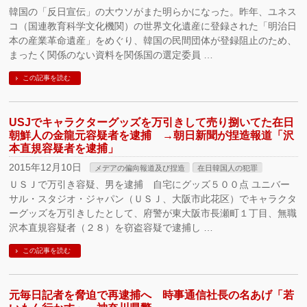
韓国の「反日宣伝」の大ウソがまた明らかになった。昨年、ユネス
コ（国連教育科学文化機関）の世界文化遺産に登録された「明治日
本の産業革命遺産」をめぐり、韓国の民間団体が登録阻止のため、
まったく関係のない資料を関係国の選定委員 …
この記事を読む
USJでキャラクターグッズを万引きして売り捌いてた在日
朝鮮人の金龍元容疑者を逮捕 →朝日新聞が捏造報道「沢
本直規容疑者を逮捕」
2015年12月10日
メデアの偏向報道及び捏造
在日韓国人の犯罪
ＵＳＪで万引き容疑、男を逮捕 自宅にグッズ５００点 ユニバー
サル・スタジオ・ジャパン（ＵＳＪ、大阪市此花区）でキャラクタ
ーグッズを万引きしたとして、府警が東大阪市長瀬町１丁目、無職
沢本直規容疑者（２８）を窃盗容疑で逮捕し …
この記事を読む
元毎日記者を脅迫で再逮捕へ 時事通信社長の名あげ「若