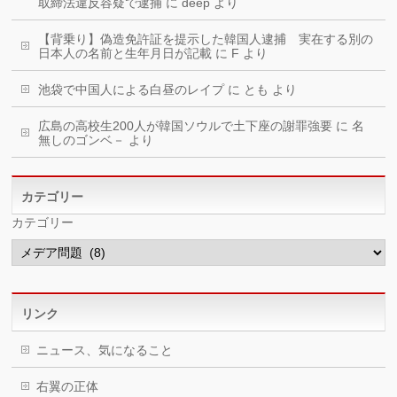
取締法違反容疑で逮捕
に
deep
より
【背乗り】偽造免許証を提示した韓国人逮捕 実在する別の
日本人の名前と生年月日が記載
に
F
より
池袋で中国人による白昼のレイプ
に
とも
より
広島の高校生200人が韓国ソウルで土下座の謝罪強要
に
名
無しのゴンベ－
より
カテゴリー
カテゴリー
リンク
ニュース、気になること
右翼の正体