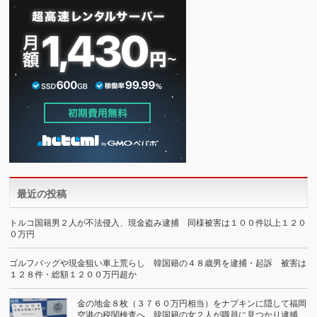
最近の投稿
トルコ国籍男２人が不法侵入、現金盗み逮捕 同様被害は１００件以上１２０
０万円
ゴルフバッグや現金狙い車上荒らし 韓国籍の４８歳男を逮捕・起訴 被害は
１２８件・総額１２００万円超か
金の地金８枚（３７６０万円相当）をナプキンに隠して福岡
空港の税関検査へ…韓国籍の女２人が職員に見つかり逮捕