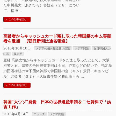
た中川晃大（あきひろ）容疑者（２８）につい
て、精神 …
この記事を読む
高齢者からキャッシュカード騙し取った韓国籍のキム容疑
者を逮捕 【朝日新聞は通名報道】
2016年10月10日
メデアの偏向報道及び捏造
メデア問題
在日韓国人の
犯罪
暴力団
産経 高齢女性からキャッシュカードをだまし取ったとして、大阪
府警と石川県警の合同捜査本部は６日、詐欺などの疑いで、指定暴
力団酒梅組の傘下団体幹部で韓国籍の金（キム）景弼（キョンピ
ル）容疑者（３３）＝大阪市生野区勝山南＝ら …
この記事を読む
韓国“大ウソ”発覚 日本の世界遺産申請をニセ資料で「妨
害工作」
2016年4月14日
ニュース
メデア問題