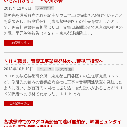
いもん行かす」 神奈川県警
2013年12月6日
メデア問題
勤務先を懲戒解雇された記事がウェブ上に掲載され続けていること
を逆恨みし、時事通信社（東京都中央区）の社長を脅迫したとし
て、神奈川県警神奈川署は６日、元毎日新聞記者で東京都杉並区の
無職、平元英治被告（４２）＝東京都迷惑防止 …
この記事を読む
ＮＨＫ職員、音響工事架空発注か…警視庁捜査へ
2013年10月16日
ニュース
メデア問題
ＮＨＫの放送技術研究所（東京都世田谷区）の主任研究員（５５）
が、取引先の都内の音響設備会社に工事や音響関連装置を発注した
ように装い、数百万円を同社に振り込ませた疑いがあることがＮＨ
Ｋ関係者への取材でわかった。 ＮＨＫは内 …
この記事を読む
宮城県沖でのマグロ漁船当て逃げ船舶が、韓国ヒュンダイ