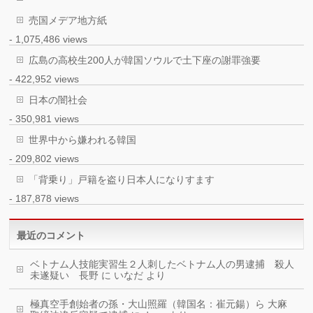
売国メデア地方紙
- 1,075,486 views
広島の高校生200人が韓国ソウルで土下座の謝罪強要
- 422,952 views
日本の闇社会
- 350,981 views
世界中から嫌われる韓国
- 209,802 views
「背乗り」戸籍を盗り日本人になりすます
- 187,878 views
最近のコメント
ベトナム人技能実習生２人刺したベトナム人の男逮捕 殺人
未遂疑い 長野
に
いなだ
より
極真空手創始者の孫・大山照羅（韓国名：崔元鍚）ら 大麻