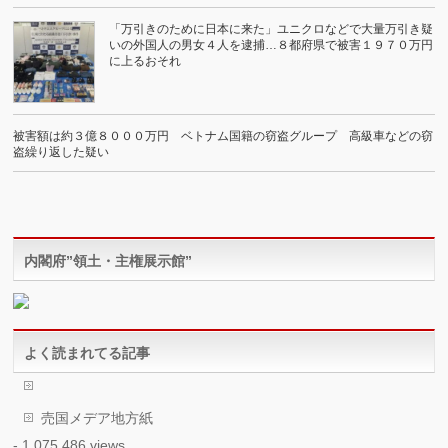
「万引きのために日本に来た」ユニクロなどで大量万引き疑
いの外国人の男女４人を逮捕…８都府県で被害１９７０万円
に上るおそれ
被害額は約３億８０００万円 ベトナム国籍の窃盗グループ 高級車などの窃
盗繰り返した疑い
内閣府”領土・主権展示館”
よく読まれてる記事
売国メデア地方紙
- 1,075,486 views