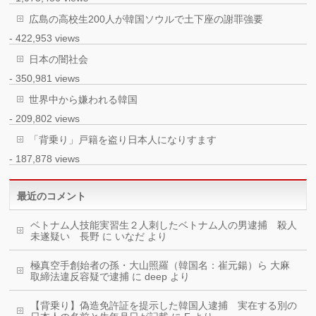
広島の高校生200人が韓国ソウルで土下座の謝罪強要
- 422,953 views
日本の闇社会
- 350,981 views
世界中から嫌われる韓国
- 209,802 views
「背乗り」戸籍を盗り日本人になりすます
- 187,878 views
最近のコメント
ベトナム人技能実習生２人刺したベトナム人の男逮捕 殺人
未遂疑い 長野
に
いなだ
より
極真空手創始者の孫・大山照羅（韓国名：崔元鍚）ら 大麻
取締法違反容疑で逮捕
に
deep
より
【背乗り】偽造免許証を提示した韓国人逮捕 実在する別の