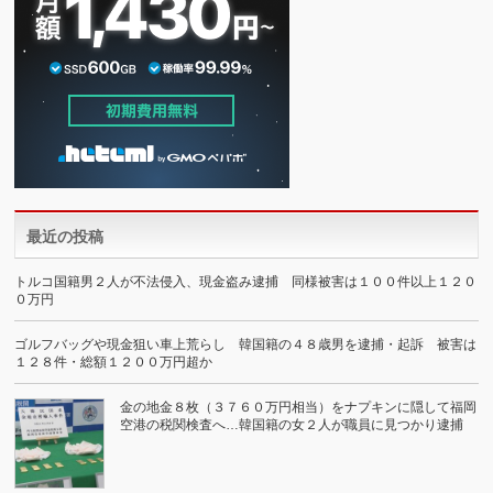
最近の投稿
トルコ国籍男２人が不法侵入、現金盗み逮捕 同様被害は１００件以上１２０
０万円
ゴルフバッグや現金狙い車上荒らし 韓国籍の４８歳男を逮捕・起訴 被害は
１２８件・総額１２００万円超か
金の地金８枚（３７６０万円相当）をナプキンに隠して福岡
空港の税関検査へ…韓国籍の女２人が職員に見つかり逮捕