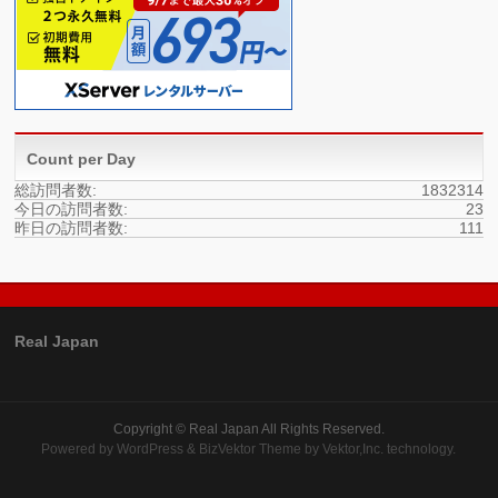
Count per Day
総訪問者数:
1832314
今日の訪問者数:
23
昨日の訪問者数:
111
Real Japan
Copyright ©
Real Japan
All Rights Reserved.
Powered by
WordPress
&
BizVektor Theme
by
Vektor,Inc.
technology.