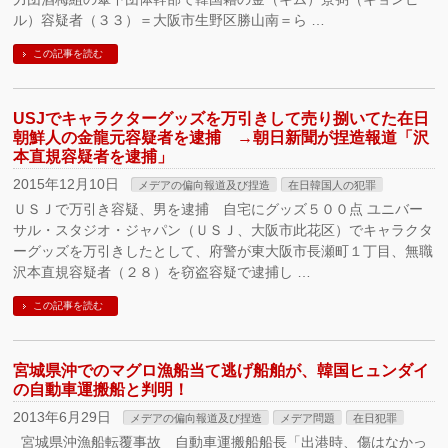
ル）容疑者（３３）＝大阪市生野区勝山南＝ら …
この記事を読む
USJでキャラクターグッズを万引きして売り捌いてた在日
朝鮮人の金龍元容疑者を逮捕 →朝日新聞が捏造報道「沢
本直規容疑者を逮捕」
2015年12月10日
メデアの偏向報道及び捏造
在日韓国人の犯罪
ＵＳＪで万引き容疑、男を逮捕 自宅にグッズ５００点 ユニバー
サル・スタジオ・ジャパン（ＵＳＪ、大阪市此花区）でキャラクタ
ーグッズを万引きしたとして、府警が東大阪市長瀬町１丁目、無職
沢本直規容疑者（２８）を窃盗容疑で逮捕し …
この記事を読む
宮城県沖でのマグロ漁船当て逃げ船舶が、韓国ヒュンダイ
の自動車運搬船と判明！
2013年6月29日
メデアの偏向報道及び捏造
メデア問題
在日犯罪
宮城県沖漁船転覆事故 自動車運搬船船長「出港時、傷はなかっ