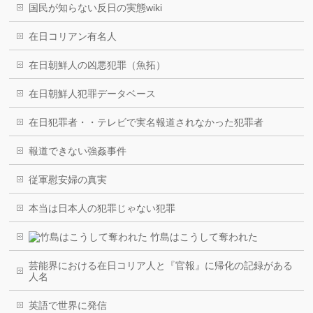
国民が知らない反日の実態wiki
在日コリアン有名人
在日朝鮮人の凶悪犯罪（魚拓）
在日朝鮮人犯罪データベース
在日犯罪者・・テレビで実名報道されなかった犯罪者
報道できない強姦事件
従軍慰安婦の真実
本当は日本人の犯罪じゃない犯罪
竹島はこうして奪われた
芸能界における在日コリア人と『官報』に帰化の記録がある
人名
英語で世界に発信