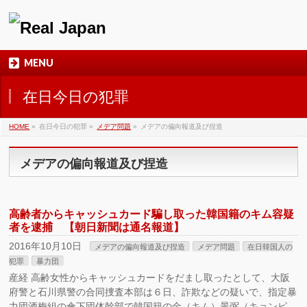
MENU
在日今日の犯罪
HOME
»
在日今日の犯罪
»
メデア問題
»
メデアの偏向報道及び捏造
メデアの偏向報道及び捏造
高齢者からキャッシュカード騙し取った韓国籍のキム容疑
者を逮捕 【朝日新聞は通名報道】
2016年10月10日
メデアの偏向報道及び捏造
メデア問題
在日韓国人の
犯罪
暴力団
産経 高齢女性からキャッシュカードをだまし取ったとして、大阪
府警と石川県警の合同捜査本部は６日、詐欺などの疑いで、指定暴
力団酒梅組の傘下団体幹部で韓国籍の金（キム）景弼（キョンピ