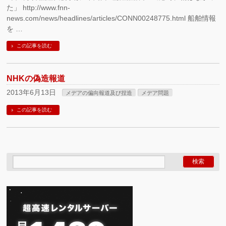
た」 http://www.fnn-
news.com/news/headlines/articles/CONN00248775.html 船舶情報
を …
この記事を読む
NHKの偽造報道
2013年6月13日
メデアの偏向報道及び捏造
メデア問題
この記事を読む