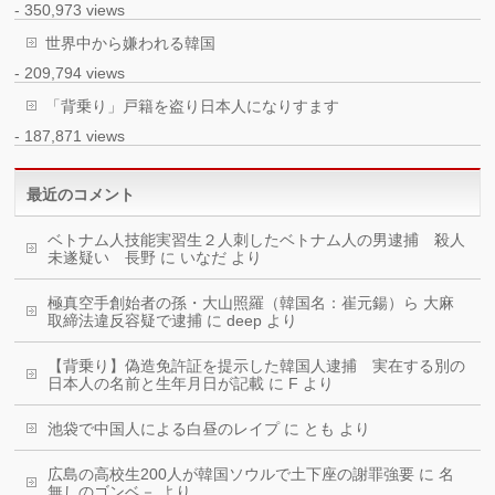
- 350,973 views
世界中から嫌われる韓国
- 209,794 views
「背乗り」戸籍を盗り日本人になりすます
- 187,871 views
最近のコメント
ベトナム人技能実習生２人刺したベトナム人の男逮捕 殺人
未遂疑い 長野
に
いなだ
より
極真空手創始者の孫・大山照羅（韓国名：崔元鍚）ら 大麻
取締法違反容疑で逮捕
に
deep
より
【背乗り】偽造免許証を提示した韓国人逮捕 実在する別の
日本人の名前と生年月日が記載
に
F
より
池袋で中国人による白昼のレイプ
に
とも
より
広島の高校生200人が韓国ソウルで土下座の謝罪強要
に
名
無しのゴンベ－
より