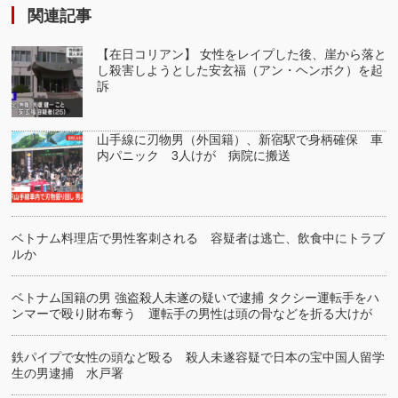
関連記事
【在日コリアン】 女性をレイプした後、崖から落と
し殺害しようとした安玄福（アン・ヘンボク）を起
訴
山手線に刃物男（外国籍）、新宿駅で身柄確保 車
内パニック 3人けが 病院に搬送
ベトナム料理店で男性客刺される 容疑者は逃亡、飲食中にトラブ
ルか
ベトナム国籍の男 強盗殺人未遂の疑いで逮捕 タクシー運転手をハ
ンマーで殴り財布奪う 運転手の男性は頭の骨などを折る大けが
鉄パイプで女性の頭など殴る 殺人未遂容疑で日本の宝中国人留学
生の男逮捕 水戸署