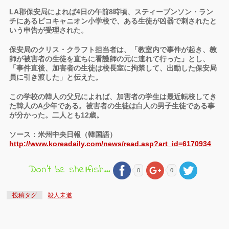
LA郡保安局によれば4日の午前8時頃、スティーブンソン・ラン
チにあるピコキャニオン小学校で、ある生徒が凶器で刺されたと
いう申告が受理された。
保安局のクリス・クラフト担当者は、「教室内で事件が起き、教
師が被害者の生徒を直ちに看護師の元に連れて行った」とし、
「事件直後、加害者の生徒は校長室に拘禁して、出動した保安局
員に引き渡した」と伝えた。
この学校の韓人の父兄によれば、加害者の学生は最近転校してき
た韓人のA少年である。被害者の生徒は白人の男子生徒である事
が分かった。二人とも12歳。
ソース：米州中央日報（韓国語）
http://www.koreadaily.com/news/read.asp?art_id=6170934
Don't be shellfish...
0
0
投稿タグ
殺人未遂