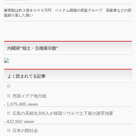
被害額は約３億８０００万円 ベトナム国籍の窃盗グループ 高級車などの窃
盗繰り返した疑い
内閣府”領土・主権展示館”
よく読まれてる記事
売国メデア地方紙
- 1,075,485 views
広島の高校生200人が韓国ソウルで土下座の謝罪強要
- 422,932 views
日本の闇社会