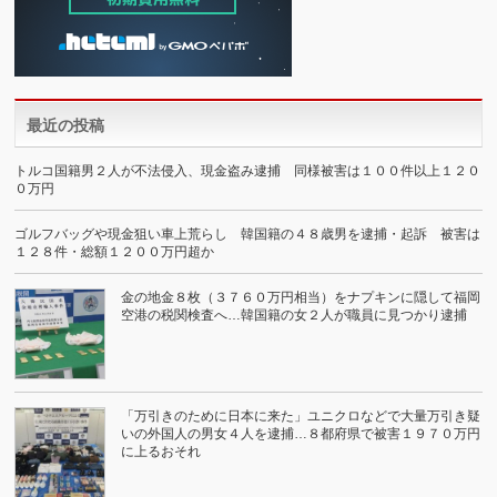
最近の投稿
トルコ国籍男２人が不法侵入、現金盗み逮捕 同様被害は１００件以上１２０
０万円
ゴルフバッグや現金狙い車上荒らし 韓国籍の４８歳男を逮捕・起訴 被害は
１２８件・総額１２００万円超か
金の地金８枚（３７６０万円相当）をナプキンに隠して福岡
空港の税関検査へ…韓国籍の女２人が職員に見つかり逮捕
「万引きのために日本に来た」ユニクロなどで大量万引き疑
いの外国人の男女４人を逮捕…８都府県で被害１９７０万円
に上るおそれ