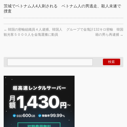
茨城でベトナム人4人刺される ベトナム人の男逃走、殺人未遂で
捜査
←
韓国の密輸組織員４人逮捕。韓国人
グループで金塊計132キロ密輸 韓国
観光客５０００人を金塊運搬に動員
籍の男ら再逮捕
→