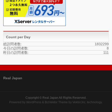
Count per Day
総訪問者数:
1832299
今日の訪問者数:
8
昨日の訪問者数:
111
Real Japan
Copyright ©
Real Japan
All Rights Reserved.
Powered by
WordPress
&
BizVektor Theme
by
Vektor,Inc.
technology.