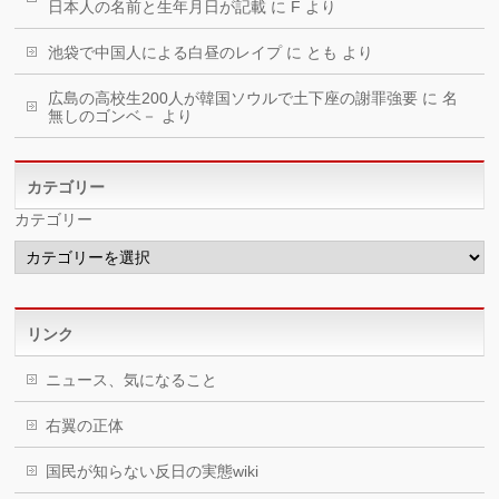
日本人の名前と生年月日が記載
に
F
より
池袋で中国人による白昼のレイプ
に
とも
より
広島の高校生200人が韓国ソウルで土下座の謝罪強要
に
名
無しのゴンベ－
より
カテゴリー
カテゴリー
リンク
ニュース、気になること
右翼の正体
国民が知らない反日の実態wiki