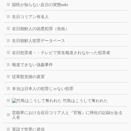
国民が知らない反日の実態wiki
在日コリアン有名人
在日朝鮮人の凶悪犯罪（魚拓）
在日朝鮮人犯罪データベース
在日犯罪者・・テレビで実名報道されなかった犯罪者
報道できない強姦事件
従軍慰安婦の真実
本当は日本人の犯罪じゃない犯罪
竹島はこうして奪われた
芸能界における在日コリア人と『官報』に帰化の記録がある
人名
英語で世界に発信