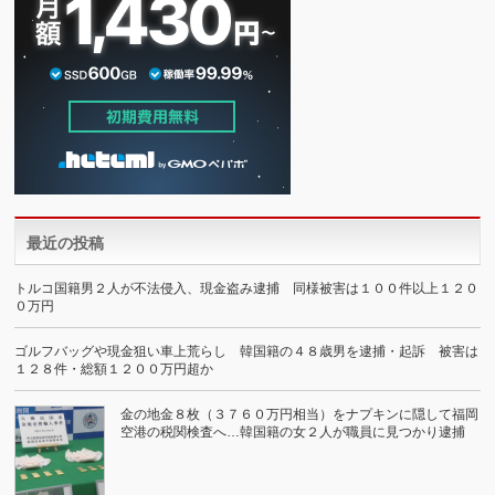
最近の投稿
トルコ国籍男２人が不法侵入、現金盗み逮捕 同様被害は１００件以上１２０
０万円
ゴルフバッグや現金狙い車上荒らし 韓国籍の４８歳男を逮捕・起訴 被害は
１２８件・総額１２００万円超か
金の地金８枚（３７６０万円相当）をナプキンに隠して福岡
空港の税関検査へ…韓国籍の女２人が職員に見つかり逮捕