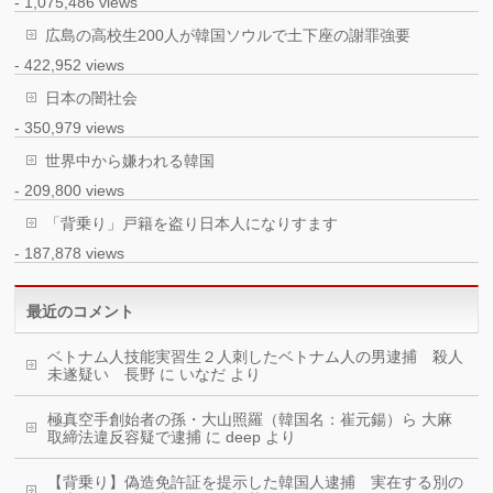
- 1,075,486 views
広島の高校生200人が韓国ソウルで土下座の謝罪強要
- 422,952 views
日本の闇社会
- 350,979 views
世界中から嫌われる韓国
- 209,800 views
「背乗り」戸籍を盗り日本人になりすます
- 187,878 views
最近のコメント
ベトナム人技能実習生２人刺したベトナム人の男逮捕 殺人
未遂疑い 長野
に
いなだ
より
極真空手創始者の孫・大山照羅（韓国名：崔元鍚）ら 大麻
取締法違反容疑で逮捕
に
deep
より
【背乗り】偽造免許証を提示した韓国人逮捕 実在する別の