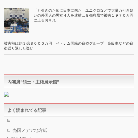
「万引きのために日本に来た」ユニクロなどで大量万引き疑
いの外国人の男女４人を逮捕…８都府県で被害１９７０万円
に上るおそれ
被害額は約３億８０００万円 ベトナム国籍の窃盗グループ 高級車などの窃
盗繰り返した疑い
内閣府”領土・主権展示館”
よく読まれてる記事
売国メデア地方紙